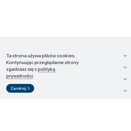
Informacje
Ta strona używa plików cookies.
Kontynuując przeglądanie strony
Edukacja i kariera
zgadzasz się z
polityką
prywatności
.
Zasoby i materiały
Zamknij
Kontakt
LinkedIn
© 2026 Instytut Wysokich Ciśnień PAN