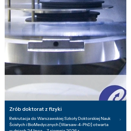
Zrób doktorat z fizyki
Rekrutacja do Warszawskiej Szkoły Doktorskiej Nauk
Ścisłych i BioMedycznych [Warsaw-4-PhD] otwarta
w dniach 24 lipca – 7 sierpnia 2026 r.