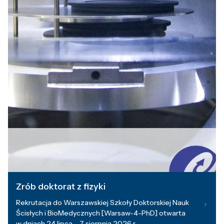
Zrób doktorat z fizyki
Rekrutacja do Warszawskiej Szkoły Doktorskiej Nauk
Ścisłych i BioMedycznych [Warsaw-4-PhD] otwarta
w dniach 24 lipca – 7 sierpnia 2026 r.