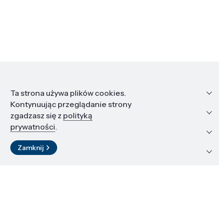
Informacje
Ta strona używa plików cookies.
Kontynuując przeglądanie strony
Edukacja i kariera
zgadzasz się z
polityką
prywatności
.
Zasoby i materiały
Zamknij
Kontakt
LinkedIn
© 2026 Instytut Wysokich Ciśnień PAN