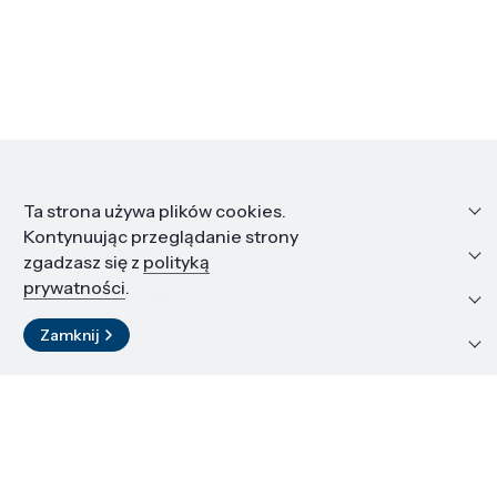
Informacje
Ta strona używa plików cookies.
Kontynuując przeglądanie strony
Edukacja i kariera
zgadzasz się z
polityką
prywatności
.
Zasoby i materiały
Zamknij
Kontakt
LinkedIn
© 2026 Instytut Wysokich Ciśnień PAN