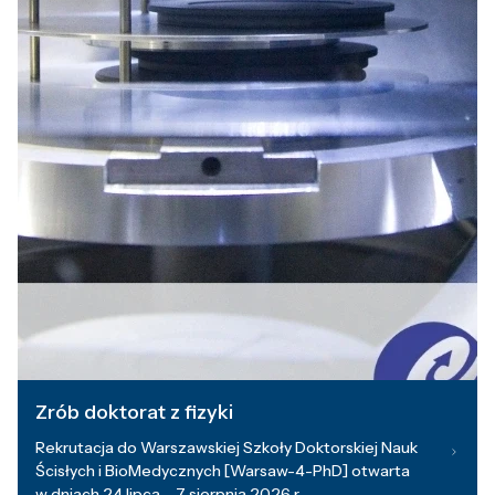
Zrób doktorat z fizyki
Rekrutacja do Warszawskiej Szkoły Doktorskiej Nauk
Ścisłych i BioMedycznych [Warsaw-4-PhD] otwarta
w dniach 24 lipca – 7 sierpnia 2026 r.