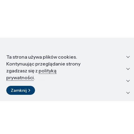
Informacje
Ta strona używa plików cookies.
Kontynuując przeglądanie strony
Edukacja i kariera
zgadzasz się z
polityką
prywatności
.
Zasoby i materiały
Zamknij
Kontakt
LinkedIn
© 2026 Instytut Wysokich Ciśnień PAN