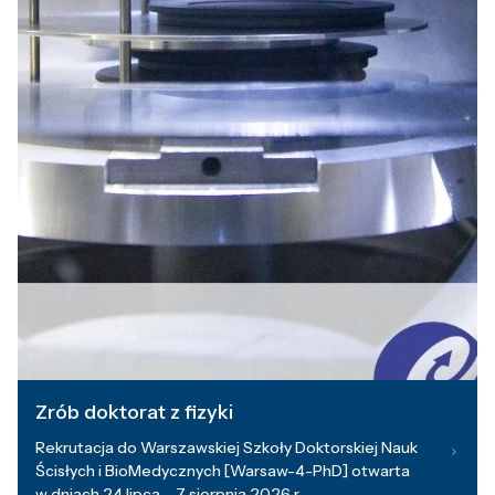
Zrób doktorat z fizyki
Rekrutacja do Warszawskiej Szkoły Doktorskiej Nauk
Ścisłych i BioMedycznych [Warsaw-4-PhD] otwarta
w dniach 24 lipca – 7 sierpnia 2026 r.