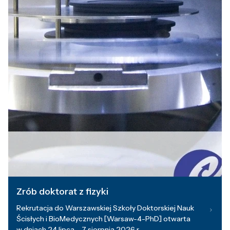
Zrób doktorat z fizyki
Rekrutacja do Warszawskiej Szkoły Doktorskiej Nauk
Ścisłych i BioMedycznych [Warsaw-4-PhD] otwarta
w dniach 24 lipca – 7 sierpnia 2026 r.