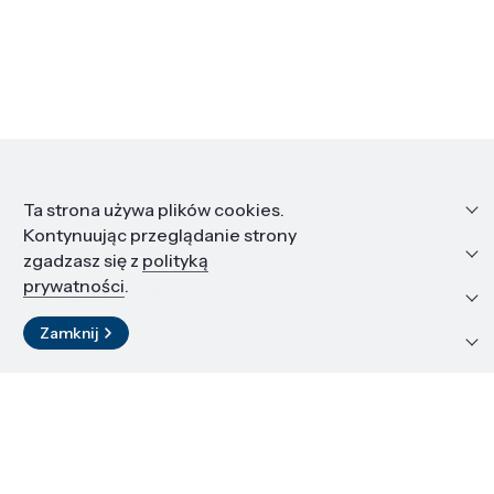
Informacje
Ta strona używa plików cookies.
Kontynuując przeglądanie strony
Edukacja i kariera
zgadzasz się z
polityką
prywatności
.
Zasoby i materiały
Zamknij
Kontakt
LinkedIn
© 2026 Instytut Wysokich Ciśnień PAN