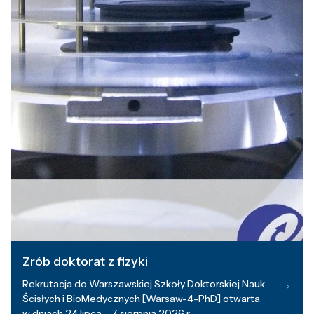
Zrób doktorat z fizyki
Rekrutacja do Warszawskiej Szkoły Doktorskiej Nauk
Ścisłych i BioMedycznych [Warsaw-4-PhD] otwarta
w dniach 24 lipca – 7 sierpnia 2026 r.