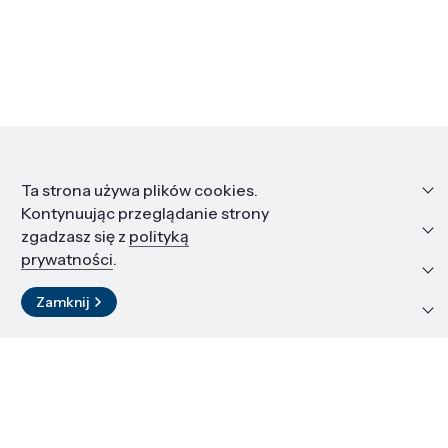
Informacje
Ta strona używa plików cookies.
Kontynuując przeglądanie strony
Edukacja i kariera
zgadzasz się z
polityką
prywatności
.
Zasoby i materiały
Zamknij
Kontakt
LinkedIn
© 2026 Instytut Wysokich Ciśnień PAN