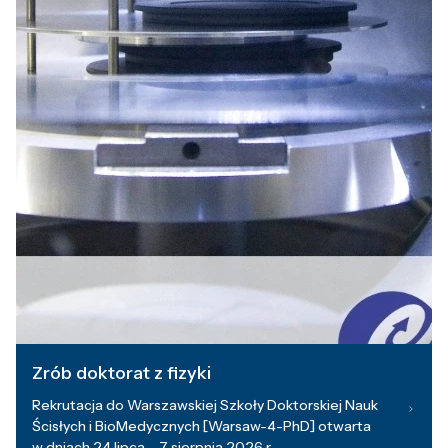
Zrób doktorat z fizyki
Rekrutacja do Warszawskiej Szkoły Doktorskiej Nauk
Ścisłych i BioMedycznych [Warsaw-4-PhD] otwarta
w dniach 24 lipca – 7 sierpnia 2026 r.