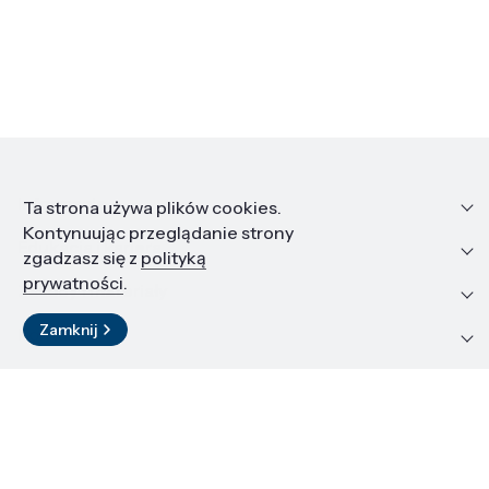
Informacje
Ta strona używa plików cookies.
Kontynuując przeglądanie strony
Edukacja i kariera
zgadzasz się z
polityką
prywatności
.
Zasoby i materiały
Zamknij
Kontakt
LinkedIn
© 2026 Instytut Wysokich Ciśnień PAN