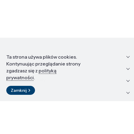
Informacje
Ta strona używa plików cookies.
Kontynuując przeglądanie strony
Edukacja i kariera
zgadzasz się z
polityką
prywatności
.
Zasoby i materiały
Zamknij
Kontakt
LinkedIn
© 2026 Instytut Wysokich Ciśnień PAN