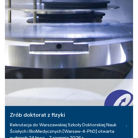
Zrób doktorat z fizyki
Rekrutacja do Warszawskiej Szkoły Doktorskiej Nauk
Ścisłych i BioMedycznych [Warsaw-4-PhD] otwarta
w dniach 24 lipca – 7 sierpnia 2026 r.