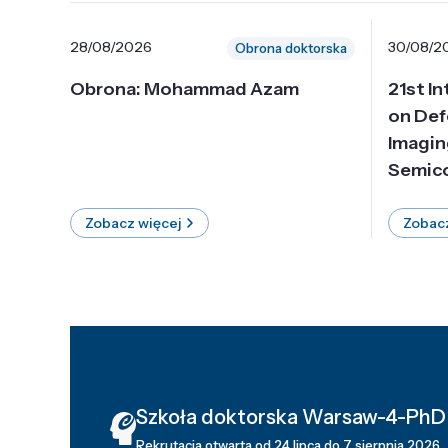
28/08/2026
30/08/2
Obrona doktorska
Obrona: Mohammad Azam
21st I
on Def
Imagin
Semico
Zobacz więcej
Zobacz
Szkoła doktorska Warsaw-4-PhD
Rekrutacja otwarta od 24 lipca do 7 sierpnia 2026