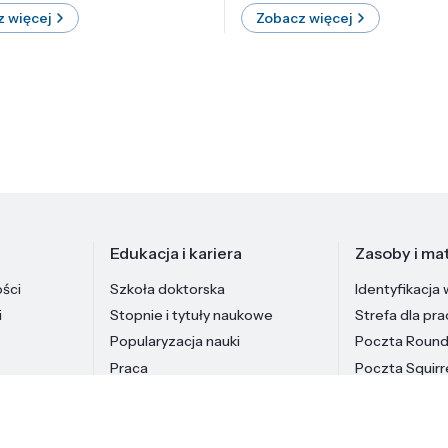
 więcej
Zobacz więcej
Edukacja i kariera
Zasoby i mat
ości
Szkoła doktorska
Identyfikacja 
i
Stopnie i tytuły naukowe
Strefa dla pr
Popularyzacja nauki
Poczta Roun
Praca
Poczta Squirr
Pracownicy In