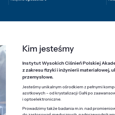
Kim jesteśmy
Instytut Wysokich Ciśnień Polskiej Akad
z zakresu fizyki i inżynierii materiałowe
przemysłowe.
Jesteśmy unikalnym ośrodkiem z pełnymi komp
azotkowych – od krystalizacji GaN po zaawanso
i optoelektroniczne.
Prowadzimy także badania m.in. nad promieni
do zastosowań medycznych, nadprzewodnikami, 