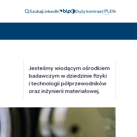
|
PL
Szukaj
LinkedIn
Duży kontrast
EN
Jesteśmy wiodącym ośrodkiem
badawczym w dziedzinie fizyki
i technologii półprzewodników
oraz inżynierii materiałowej.