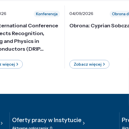
026
04/09/2026
Konferencja
Obrona d
nternational Conference
Obrona: Cyprian Sobcz
ects Recognition,
g and Physics in
nductors (DRIP...
 więcej
Zobacz więcej
Oferty pracy w Instytucie
Pr
Aktywne ogłoszenia: 0
Aktu