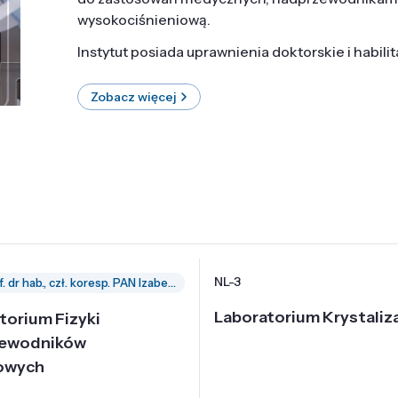
wysokociśnieniową.
Instytut posiada uprawnienia doktorskie i habili
Zobacz więcej
NL-3
prof. dr hab., czł. koresp. PAN Izabella Grzegory
Laboratorium Krystaliza
torium Fizyki
zewodników
owych