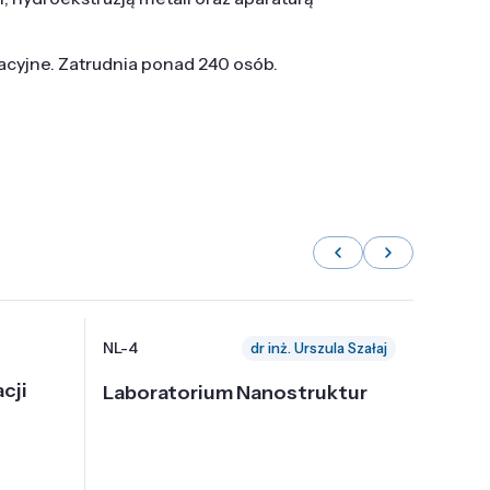
tacyjne. Zatrudnia ponad 240 osób.
NL-4
NL-6
dr inż. Urszula Szałaj
cji
Laboratorium Nanostruktur
Labor
Nadp
i Tec