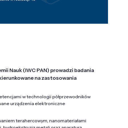
emii Nauk (IWC PAN) prowadzi badania
j, ukierunkowane na zastosowania
etencjami w technologii półprzewodników
wane urządzenia elektroniczne
owaniem terahercowym, nanomateriałami
hydroekstruzją metali oraz aparaturą