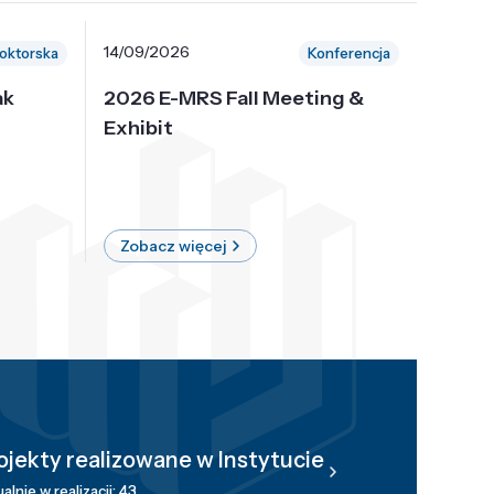
14/09/2026
30/10/
oktorska
Konferencja
ak
2026 E-MRS Fall Meeting &
5th P
Exhibit
Intern
on Sof
where 
Zobacz więcej
Zobac
ojekty realizowane w Instytucie
alnie w realizacji: 43