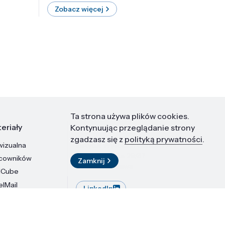
Zobacz więcej
Zobac
Ta strona używa plików cookies.
eriały
Kontakt
Kontynuując przeglądanie strony
zgadzasz się z
polityką prywatności
.
wizualna
Instytut Wysokich Ciśnień PAN
ul. Sokołowska 29/37
acowników
Zamknij
01-142 Warszawa
dCube
elMail
LinkedIn
stytutu