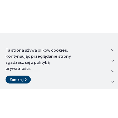
Informacje
Ta strona używa plików cookies.
Kontynuując przeglądanie strony
Edukacja i kariera
zgadzasz się z
polityką
prywatności
.
Zasoby i materiały
Zamknij
Kontakt
LinkedIn
© 2026 Instytut Wysokich Ciśnień PAN