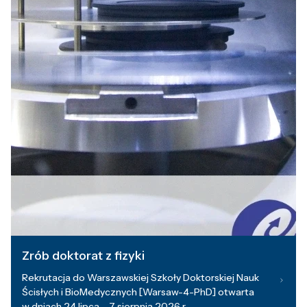
Zrób doktorat z fizyki
Rekrutacja do Warszawskiej Szkoły Doktorskiej Nauk
Ścisłych i BioMedycznych [Warsaw-4-PhD] otwarta
w dniach 24 lipca – 7 sierpnia 2026 r.