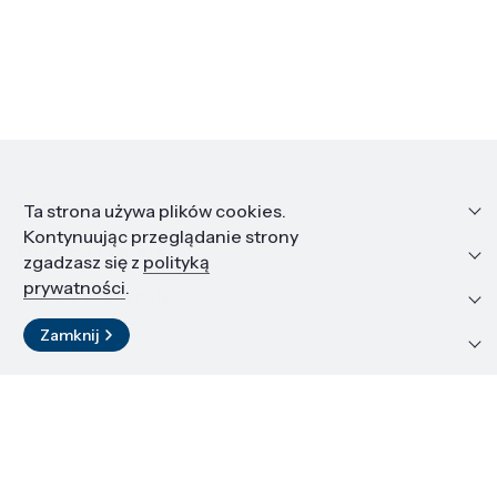
Informacje
Ta strona używa plików cookies.
Kontynuując przeglądanie strony
Edukacja i kariera
zgadzasz się z
polityką
prywatności
.
Zasoby i materiały
Zamknij
Kontakt
LinkedIn
© 2026 Instytut Wysokich Ciśnień PAN