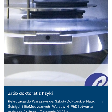
Zrób doktorat z fizyki
Rekrutacja do Warszawskiej Szkoły Doktorskiej Nauk
Ścisłych i BioMedycznych [Warsaw-4-PhD] otwarta
w dniach 24 lipca – 7 sierpnia 2026 r.