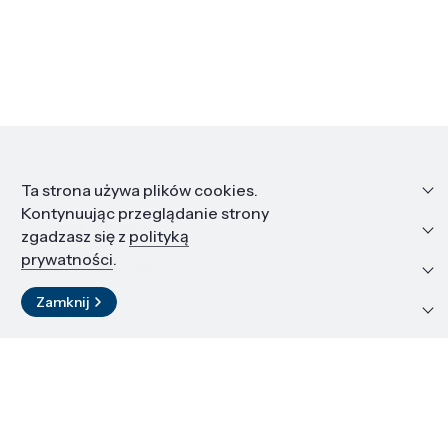
Informacje
Ta strona używa plików cookies.
Kontynuując przeglądanie strony
Edukacja i kariera
zgadzasz się z
polityką
prywatności
.
Zasoby i materiały
Zamknij
Kontakt
LinkedIn
© 2026 Instytut Wysokich Ciśnień PAN