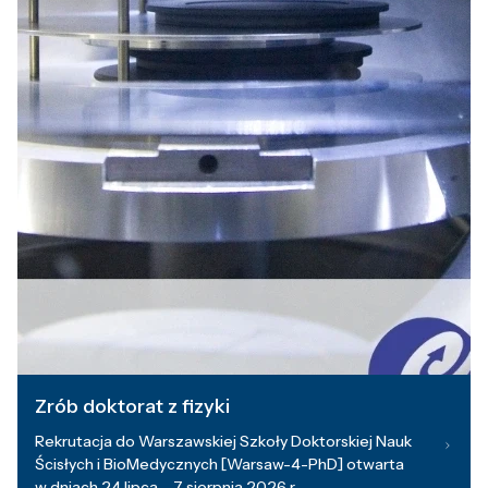
Zrób doktorat z fizyki
Rekrutacja do Warszawskiej Szkoły Doktorskiej Nauk
Ścisłych i BioMedycznych [Warsaw-4-PhD] otwarta
w dniach 24 lipca – 7 sierpnia 2026 r.