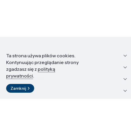
Informacje
Ta strona używa plików cookies.
Kontynuując przeglądanie strony
Edukacja i kariera
zgadzasz się z
polityką
prywatności
.
Zasoby i materiały
Zamknij
Kontakt
LinkedIn
© 2026 Instytut Wysokich Ciśnień PAN