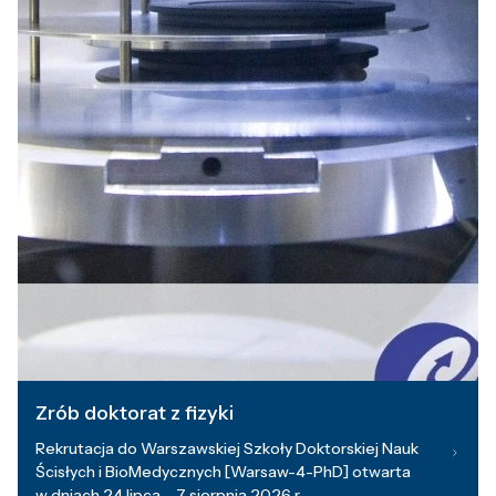
Zrób doktorat z fizyki
Rekrutacja do Warszawskiej Szkoły Doktorskiej Nauk
Ścisłych i BioMedycznych [Warsaw-4-PhD] otwarta
w dniach 24 lipca – 7 sierpnia 2026 r.