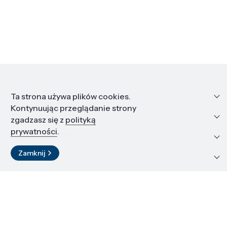
Informacje
Ta strona używa plików cookies.
Kontynuując przeglądanie strony
Edukacja i kariera
zgadzasz się z
polityką
prywatności
.
Zasoby i materiały
Zamknij
Kontakt
LinkedIn
© 2026 Instytut Wysokich Ciśnień PAN