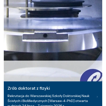
Zrób doktorat z fizyki
Rekrutacja do Warszawskiej Szkoły Doktorskiej Nauk
Ścisłych i BioMedycznych [Warsaw-4-PhD] otwarta
w dniach 24 lipca – 7 sierpnia 2026 r.