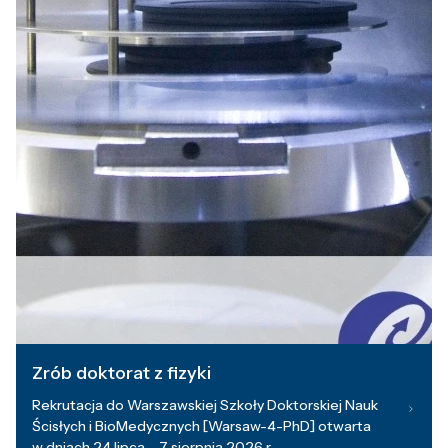
Zrób doktorat z fizyki
Rekrutacja do Warszawskiej Szkoły Doktorskiej Nauk
Ścisłych i BioMedycznych [Warsaw-4-PhD] otwarta
w dniach 24 lipca – 7 sierpnia 2026 r.