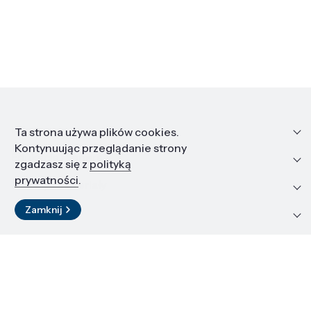
Informacje
Ta strona używa plików cookies.
Kontynuując przeglądanie strony
Edukacja i kariera
zgadzasz się z
polityką
prywatności
.
Zasoby i materiały
Zamknij
Kontakt
LinkedIn
© 2026 Instytut Wysokich Ciśnień PAN