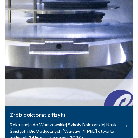
Zrób doktorat z fizyki
Rekrutacja do Warszawskiej Szkoły Doktorskiej Nauk
Ścisłych i BioMedycznych [Warsaw-4-PhD] otwarta
w dniach 24 lipca – 7 sierpnia 2026 r.