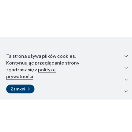
Informacje
Ta strona używa plików cookies.
Kontynuując przeglądanie strony
Edukacja i kariera
zgadzasz się z
polityką
prywatności
.
Zasoby i materiały
Zamknij
Kontakt
LinkedIn
© 2026 Instytut Wysokich Ciśnień PAN