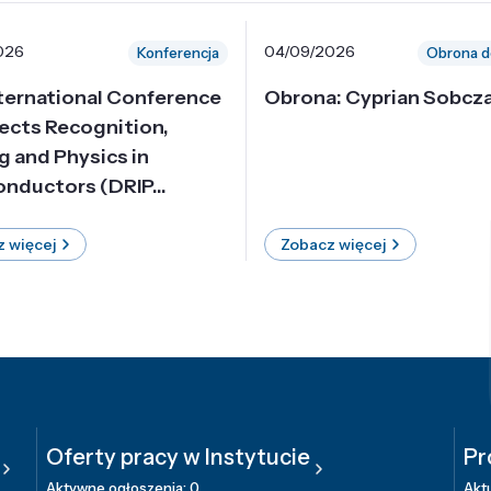
026
04/09/2026
Konferencja
Obrona d
nternational Conference
Obrona: Cyprian Sobcz
ects Recognition,
g and Physics in
nductors (DRIP...
 więcej
Zobacz więcej
Oferty pracy w Instytucie
Pr
Aktywne ogłoszenia: 0
Aktu