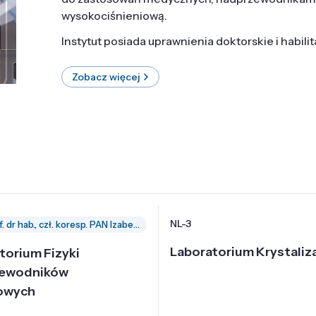
wysokociśnieniową.
Instytut posiada uprawnienia doktorskie i habili
Zobacz więcej
NL-3
prof. dr hab., czł. koresp. PAN Izabella Grzegory
Laboratorium Krystaliza
torium Fizyki
zewodników
owych