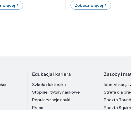
 więcej
Zobacz więcej
Edukacja i kariera
Zasoby i mat
ości
Szkoła doktorska
Identyfikacja 
i
Stopnie i tytuły naukowe
Strefa dla pr
Popularyzacja nauki
Poczta Roun
Praca
Poczta Squirr
Pracownicy In