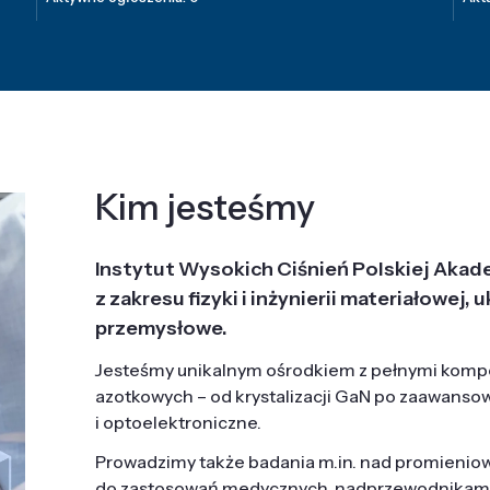
Kim jesteśmy
Instytut Wysokich Ciśnień Polskiej Akad
z zakresu fizyki i inżynierii materiałowe
przemysłowe.
Jesteśmy unikalnym ośrodkiem z pełnymi komp
azotkowych – od krystalizacji GaN po zaawanso
i optoelektroniczne.
Prowadzimy także badania m.in. nad promieni
do zastosowań medycznych, nadprzewodnikami, 