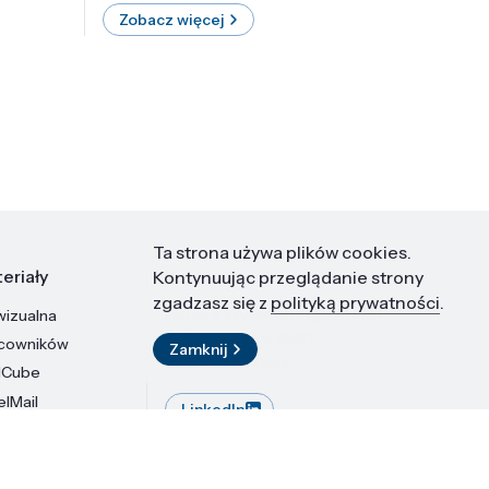
Zobacz więcej
Zobac
Ta strona używa plików cookies.
eriały
Kontakt
Kontynuując przeglądanie strony
zgadzasz się z
polityką prywatności
.
wizualna
Instytut Wysokich Ciśnień PAN
ul. Sokołowska 29/37
acowników
Zamknij
01-142 Warszawa
dCube
elMail
LinkedIn
stytutu