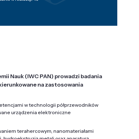
emii Nauk (IWC PAN) prowadzi badania
j, ukierunkowane na zastosowania
etencjami w technologii półprzewodników
wane urządzenia elektroniczne
owaniem terahercowym, nanomateriałami
hydroekstruzją metali oraz aparaturą