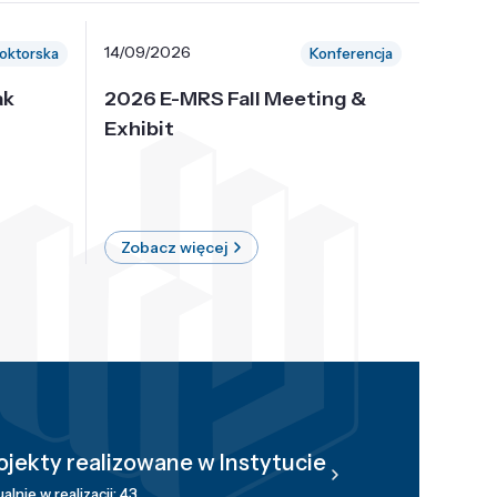
14/09/2026
30/10/
oktorska
Konferencja
ak
2026 E-MRS Fall Meeting &
5th P
Exhibit
Intern
on Sof
where 
Zobacz więcej
Zobac
ojekty realizowane w Instytucie
alnie w realizacji: 43