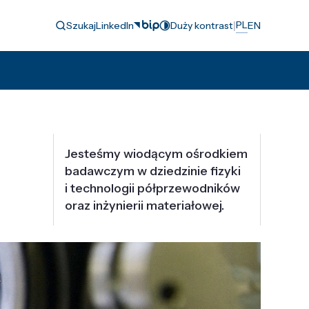
|
PL
Szukaj
LinkedIn
Duży kontrast
EN
Jesteśmy wiodącym ośrodkiem
badawczym w dziedzinie fizyki
i technologii półprzewodników
oraz inżynierii materiałowej.