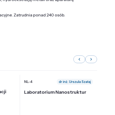
tacyjne. Zatrudnia ponad 240 osób.
NL-4
NL-6
dr inż. Urszula Szałaj
cji
Laboratorium Nanostruktur
Labor
Nadp
i Tec