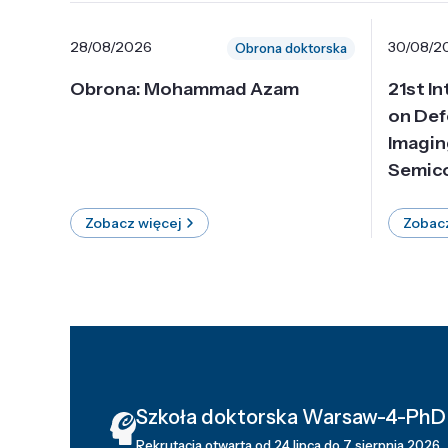
28/08/2026
30/08/2
Obrona doktorska
Obrona: Mohammad Azam
21st I
on Def
Imagin
Semico
Zobacz więcej
Zobacz
Szkoła doktorska Warsaw-4-PhD
Rekrutacja otwarta od 24 lipca do 7 sierpnia 2026