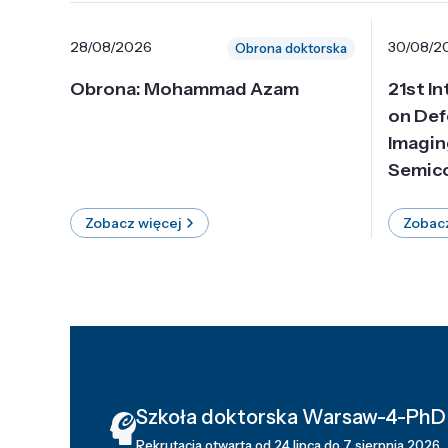
28/08/2026
30/08/2
Obrona doktorska
Obrona: Mohammad Azam
21st I
on Def
Imagin
Semico
Zobacz więcej
Zobacz
Szkoła doktorska Warsaw-4-PhD
Rekrutacja otwarta od 24 lipca do 7 sierpnia 2026