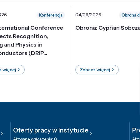
026
04/09/2026
Konferencja
Obrona d
nternational Conference
Obrona: Cyprian Sobcz
ects Recognition,
g and Physics in
nductors (DRIP...
 więcej
Zobacz więcej
Oferty pracy w Instytucie
Pr
Aktywne ogłoszenia: 0
Aktu