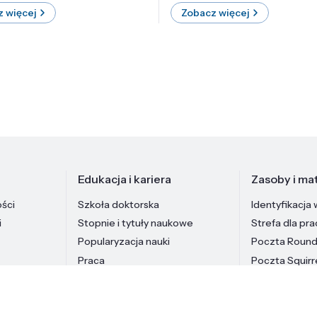
 więcej
Zobacz więcej
Edukacja i kariera
Zasoby i mat
ości
Szkoła doktorska
Identyfikacja 
i
Stopnie i tytuły naukowe
Strefa dla pr
Popularyzacja nauki
Poczta Roun
Praca
Poczta Squirr
Pracownicy In