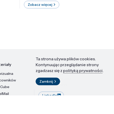
Zobacz więcej
Zobac
Ta strona używa plików cookies.
eriały
Kontakt
Kontynuując przeglądanie strony
zgadzasz się z
polityką prywatności
.
wizualna
Instytut Wysokich Ciśnień PAN
ul. Sokołowska 29/37
acowników
Zamknij
01-142 Warszawa
dCube
elMail
LinkedIn
stytutu