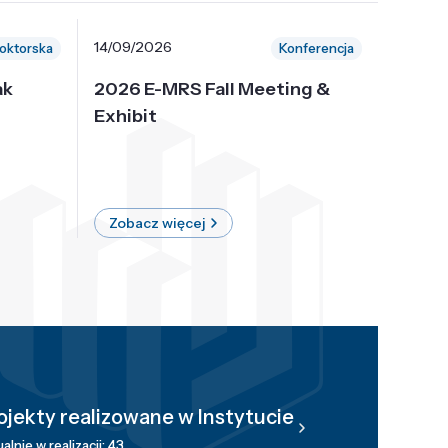
14/09/2026
30/10/
oktorska
Konferencja
ak
2026 E-MRS Fall Meeting &
5th P
Exhibit
Intern
on Sof
where 
Zobacz więcej
Zobac
ojekty realizowane w Instytucie
alnie w realizacji: 43