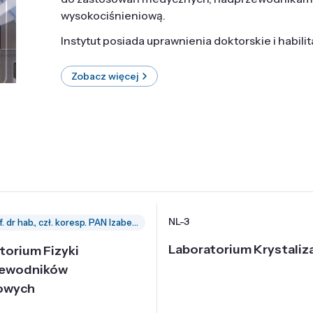
wysokociśnieniową.
Instytut posiada uprawnienia doktorskie i habili
Zobacz więcej
NL-3
prof. dr hab., czł. koresp. PAN Izabella Grzegory
Laboratorium Krystaliza
torium Fizyki
zewodników
owych