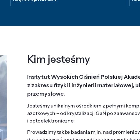
Kim jesteśmy
Instytut Wysokich Ciśnień Polskiej Akad
z zakresu fizyki i inżynierii materiałowe
przemysłowe.
Jesteśmy unikalnym ośrodkiem z pełnymi komp
azotkowych – od krystalizacji GaN po zaawanso
i optoelektroniczne.
Prowadzimy także badania m.in. nad promieni
do zastosowań medycznych, nadprzewodnikami, 