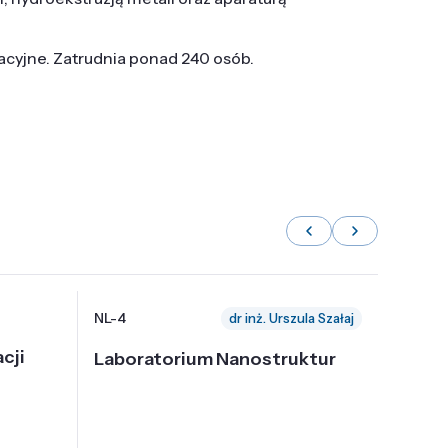
tacyjne. Zatrudnia ponad 240 osób.
NL-4
NL-6
dr inż. Urszula Szałaj
cji
Laboratorium Nanostruktur
Labor
Nadp
i Tec