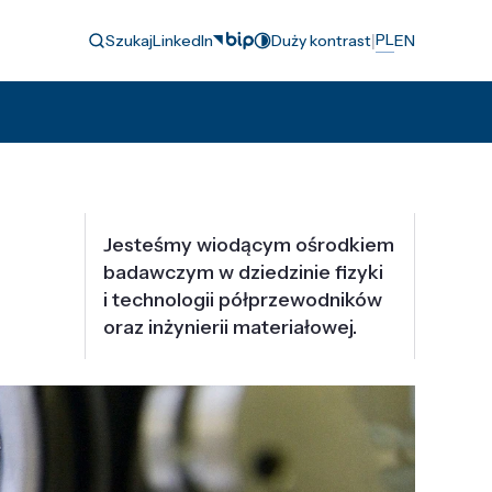
|
PL
Szukaj
LinkedIn
Duży kontrast
EN
Jesteśmy wiodącym ośrodkiem
badawczym w dziedzinie fizyki
i technologii półprzewodników
oraz inżynierii materiałowej.