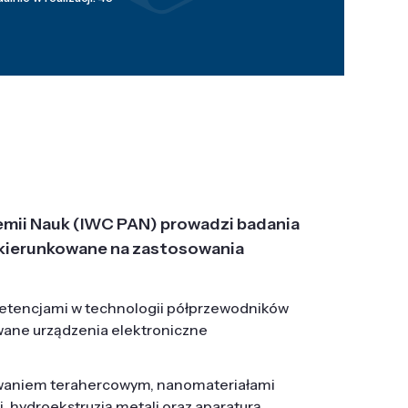
emii Nauk (IWC PAN) prowadzi badania
j, ukierunkowane na zastosowania
etencjami w technologii półprzewodników
wane urządzenia elektroniczne
owaniem terahercowym, nanomateriałami
hydroekstruzją metali oraz aparaturą