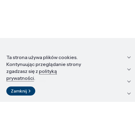
Informacje
Ta strona używa plików cookies.
Kontynuując przeglądanie strony
Edukacja i kariera
zgadzasz się z
polityką
prywatności
.
Zasoby i materiały
Zamknij
Kontakt
LinkedIn
© 2026 Instytut Wysokich Ciśnień PAN