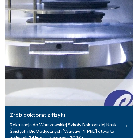
Zrób doktorat z fizyki
Rekrutacja do Warszawskiej Szkoły Doktorskiej Nauk
Ścisłych i BioMedycznych [Warsaw-4-PhD] otwarta
w dniach 24 lipca – 7 sierpnia 2026 r.