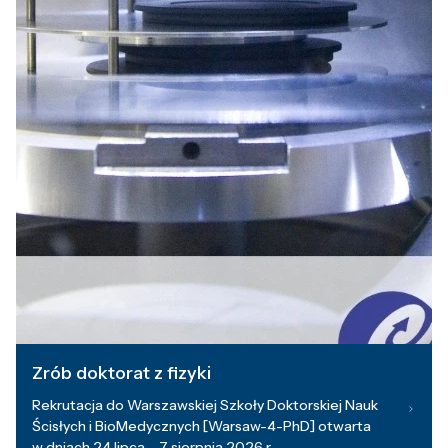
Zrób doktorat z fizyki
Rekrutacja do Warszawskiej Szkoły Doktorskiej Nauk
Ścisłych i BioMedycznych [Warsaw-4-PhD] otwarta
w dniach 24 lipca – 7 sierpnia 2026 r.