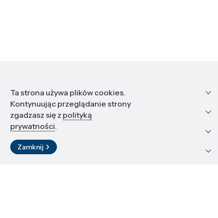
Informacje
Ta strona używa plików cookies.
Kontynuując przeglądanie strony
Edukacja i kariera
zgadzasz się z
polityką
prywatności
.
Zasoby i materiały
Zamknij
Kontakt
LinkedIn
© 2026 Instytut Wysokich Ciśnień PAN