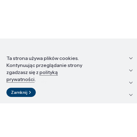
Informacje
Ta strona używa plików cookies.
Kontynuując przeglądanie strony
Edukacja i kariera
zgadzasz się z
polityką
prywatności
.
Zasoby i materiały
Zamknij
Kontakt
LinkedIn
© 2026 Instytut Wysokich Ciśnień PAN