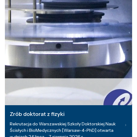
Zrób doktorat z fizyki
Rekrutacja do Warszawskiej Szkoły Doktorskiej Nauk
Ścisłych i BioMedycznych [Warsaw-4-PhD] otwarta
w dniach 24 lipca – 7 sierpnia 2026 r.