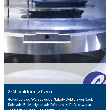
Zrób doktorat z fizyki
Rekrutacja do Warszawskiej Szkoły Doktorskiej Nauk
Ścisłych i BioMedycznych [Warsaw-4-PhD] otwarta
w dniach 24 lipca – 7 sierpnia 2026 r.