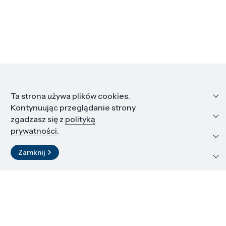
Informacje
Ta strona używa plików cookies.
Kontynuując przeglądanie strony
Edukacja i kariera
zgadzasz się z
polityką
prywatności
.
Zasoby i materiały
Zamknij
Kontakt
LinkedIn
© 2026 Instytut Wysokich Ciśnień PAN