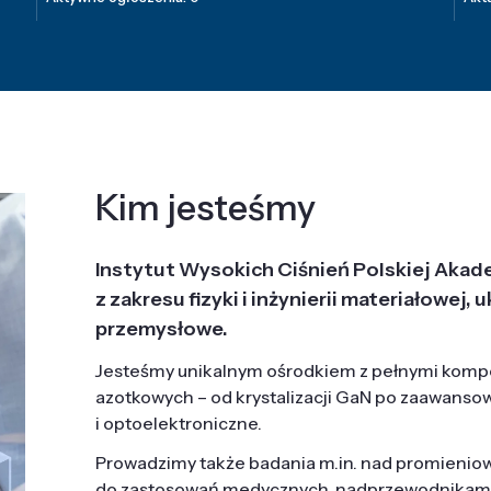
Kim jesteśmy
Instytut Wysokich Ciśnień Polskiej Akad
z zakresu fizyki i inżynierii materiałowe
przemysłowe.
Jesteśmy unikalnym ośrodkiem z pełnymi komp
azotkowych – od krystalizacji GaN po zaawanso
i optoelektroniczne.
Prowadzimy także badania m.in. nad promieni
do zastosowań medycznych, nadprzewodnikami, 