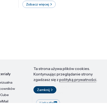
Zobacz więcej
Zobac
Ta strona używa plików cookies.
eriały
Kontakt
Kontynuując przeglądanie strony
zgadzasz się z
polityką prywatności
.
wizualna
Instytut Wysokich Ciśnień PAN
ul. Sokołowska 29/37
acowników
Zamknij
01-142 Warszawa
dCube
elMail
LinkedIn