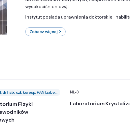
wysokociśnieniową.
Instytut posiada uprawnienia doktorskie i habili
Zobacz więcej
NL-3
prof. dr hab., czł. koresp. PAN Izabella Grzegory
Laboratorium Krystaliza
torium Fizyki
zewodników
owych