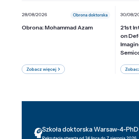
28/08/2026
30/08/2
Obrona doktorska
Obrona: Mohammad Azam
21st I
on Def
Imagin
Semico
Zobacz więcej
Zobacz
Szkoła doktorska Warsaw-4-PhD
Rekrutacja otwarta od 24 lipca do 7 sierpnia 2026