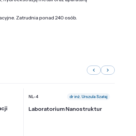
tacyjne. Zatrudnia ponad 240 osób.
NL-4
NL-6
dr inż. Urszula Szałaj
cji
Laboratorium Nanostruktur
Labor
Nadp
i Tec