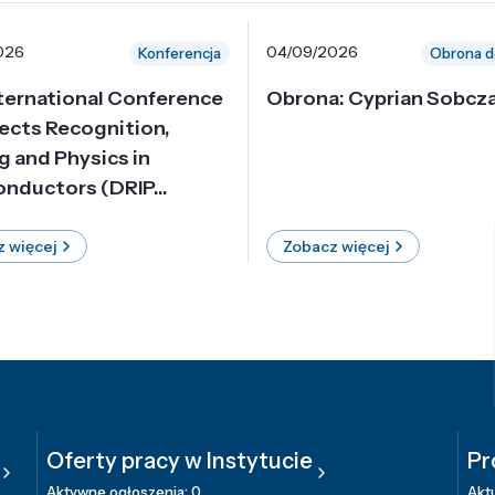
026
04/09/2026
Konferencja
Obrona d
nternational Conference
Obrona: Cyprian Sobcz
ects Recognition,
g and Physics in
nductors (DRIP...
 więcej
Zobacz więcej
Oferty pracy w Instytucie
Pr
Aktywne ogłoszenia: 0
Aktu