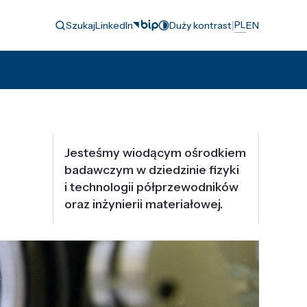
|
PL
Szukaj
LinkedIn
Duży kontrast
EN
Jesteśmy wiodącym ośrodkiem
badawczym w dziedzinie fizyki
i technologii półprzewodników
oraz inżynierii materiałowej.