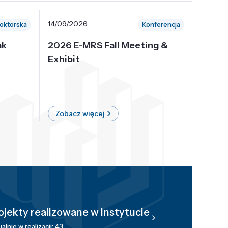
14/09/2026
30/10/
oktorska
Konferencja
ak
2026 E-MRS Fall Meeting &
5th P
Exhibit
Intern
on Sof
where 
Zobacz więcej
Zobac
ojekty realizowane w Instytucie
alnie w realizacji: 43