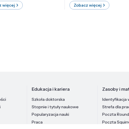
 więcej
Zobacz więcej
Edukacja i kariera
Zasoby i mat
ości
Szkoła doktorska
Identyfikacja 
i
Stopnie i tytuły naukowe
Strefa dla pr
Popularyzacja nauki
Poczta Roun
Praca
Poczta Squirr