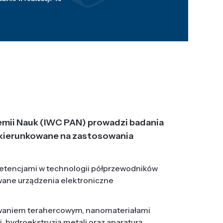
emii Nauk (IWC PAN) prowadzi badania
j, ukierunkowane na zastosowania
etencjami w technologii półprzewodników
wane urządzenia elektroniczne
owaniem terahercowym, nanomateriałami
hydroekstruzją metali oraz aparaturą