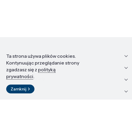
Informacje
Ta strona używa plików cookies.
Kontynuując przeglądanie strony
Edukacja i kariera
zgadzasz się z
polityką
prywatności
.
Zasoby i materiały
Zamknij
Kontakt
LinkedIn
© 2026 Instytut Wysokich Ciśnień PAN