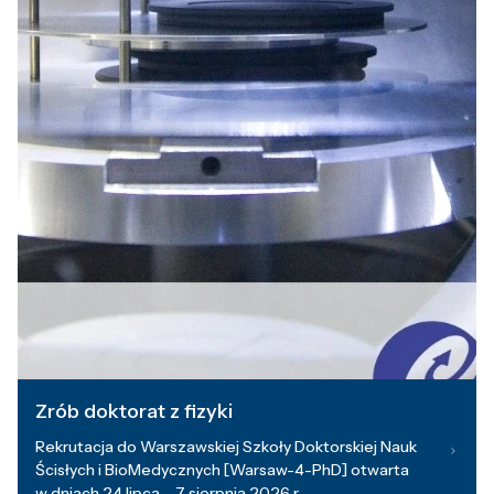
Zrób doktorat z fizyki
Rekrutacja do Warszawskiej Szkoły Doktorskiej Nauk
Ścisłych i BioMedycznych [Warsaw-4-PhD] otwarta
w dniach 24 lipca – 7 sierpnia 2026 r.