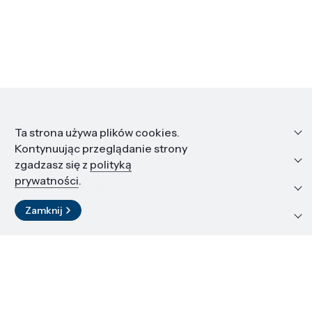
Informacje
Ta strona używa plików cookies.
Kontynuując przeglądanie strony
Edukacja i kariera
zgadzasz się z
polityką
prywatności
.
Zasoby i materiały
Zamknij
Kontakt
LinkedIn
© 2026 Instytut Wysokich Ciśnień PAN