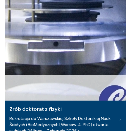
Zrób doktorat z fizyki
Rekrutacja do Warszawskiej Szkoły Doktorskiej Nauk
Ścisłych i BioMedycznych [Warsaw-4-PhD] otwarta
w dniach 24 lipca – 7 sierpnia 2026 r.