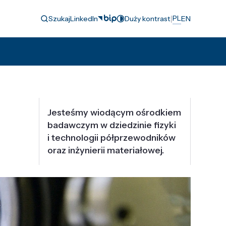
|
PL
Szukaj
LinkedIn
Duży kontrast
EN
Jesteśmy wiodącym ośrodkiem
badawczym w dziedzinie fizyki
i technologii półprzewodników
oraz inżynierii materiałowej.