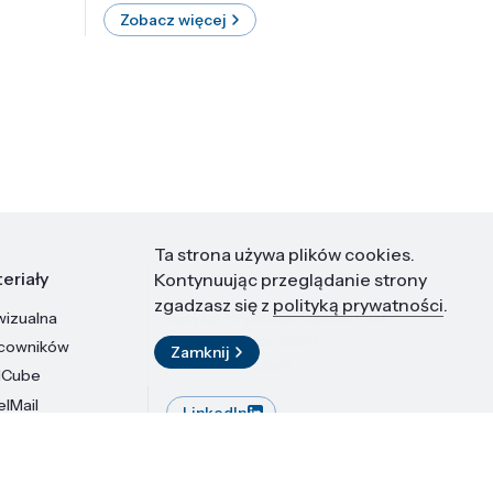
Zobacz więcej
Zobac
Ta strona używa plików cookies.
eriały
Kontakt
Kontynuując przeglądanie strony
zgadzasz się z
polityką prywatności
.
wizualna
Instytut Wysokich Ciśnień PAN
ul. Sokołowska 29/37
acowników
Zamknij
01-142 Warszawa
dCube
elMail
LinkedIn
stytutu