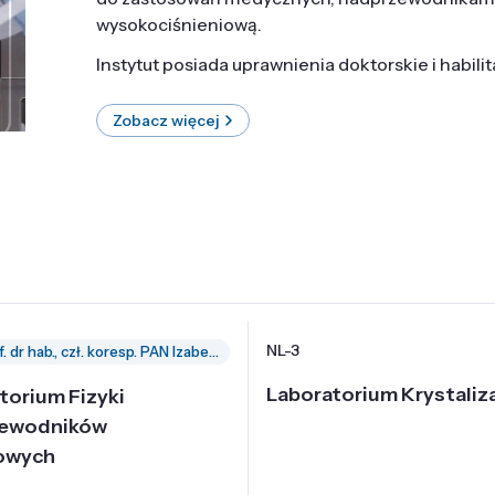
wysokociśnieniową.
Instytut posiada uprawnienia doktorskie i habili
Zobacz więcej
NL-3
prof. dr hab., czł. koresp. PAN Izabella Grzegory
Laboratorium Krystaliza
torium Fizyki
zewodników
owych