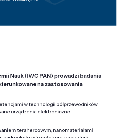
emii Nauk (IWC PAN) prowadzi badania
j, ukierunkowane na zastosowania
etencjami w technologii półprzewodników
wane urządzenia elektroniczne
owaniem terahercowym, nanomateriałami
hydroekstruzją metali oraz aparaturą