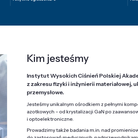
Kim jesteśmy
Instytut Wysokich Ciśnień Polskiej Akad
z zakresu fizyki i inżynierii materiałowe
przemysłowe.
Jesteśmy unikalnym ośrodkiem z pełnymi komp
azotkowych – od krystalizacji GaN po zaawanso
i optoelektroniczne.
Prowadzimy także badania m.in. nad promieni
do zastosowań medycznych, nadprzewodnikami, 