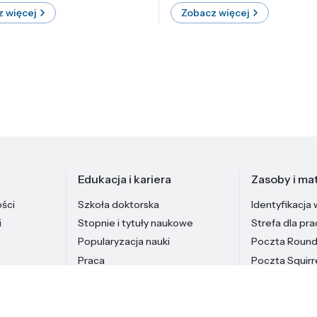
 więcej
Zobacz więcej
Edukacja i kariera
Zasoby i mat
ości
Szkoła doktorska
Identyfikacja 
i
Stopnie i tytuły naukowe
Strefa dla pr
Popularyzacja nauki
Poczta Roun
Praca
Poczta Squirr
Pracownicy In