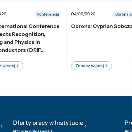
026
04/09/2026
Konferencja
Obrona d
nternational Conference
Obrona: Cyprian Sobcz
ects Recognition,
g and Physics in
nductors (DRIP...
 więcej
Zobacz więcej
Oferty pracy w Instytucie
Pr
Aktywne ogłoszenia: 0
Aktu