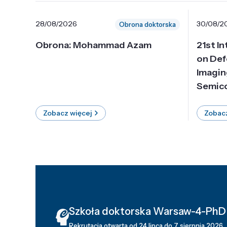
28/08/2026
30/08/2
Obrona doktorska
Obrona: Mohammad Azam
21st I
on Def
Imagin
Semico
Zobacz więcej
Zobacz
Szkoła doktorska Warsaw-4-PhD
Rekrutacja otwarta od 24 lipca do 7 sierpnia 2026