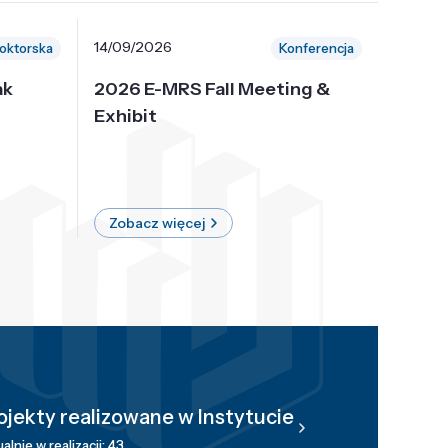
14/09/2026
30/10/
oktorska
Konferencja
ak
2026 E-MRS Fall Meeting &
5th P
Exhibit
Intern
on Sof
where 
Zobacz więcej
Zobac
ojekty realizowane w Instytucie
alnie w realizacji: 43