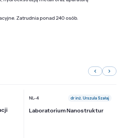
tacyjne. Zatrudnia ponad 240 osób.
NL-4
NL-6
dr inż. Urszula Szałaj
cji
Laboratorium Nanostruktur
Labor
Nadp
i Tec