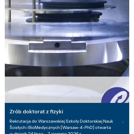
Zrób doktorat z fizyki
Rekrutacja do Warszawskiej Szkoły Doktorskiej Nauk
Ścisłych i BioMedycznych [Warsaw-4-PhD] otwarta
w dniach 24 lipca – 7 sierpnia 2026 r.