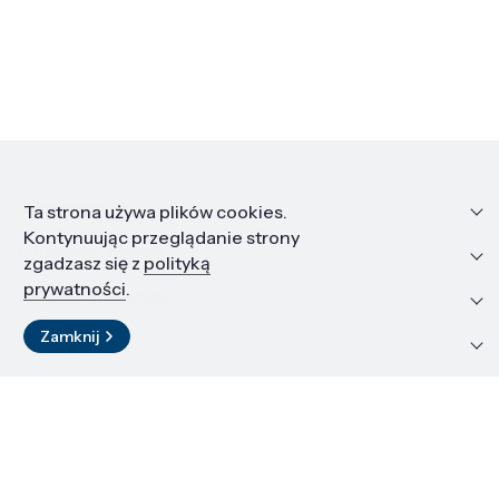
Informacje
Ta strona używa plików cookies.
Kontynuując przeglądanie strony
Edukacja i kariera
zgadzasz się z
polityką
prywatności
.
Zasoby i materiały
Zamknij
Kontakt
LinkedIn
© 2026 Instytut Wysokich Ciśnień PAN