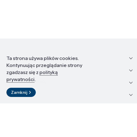
Informacje
Ta strona używa plików cookies.
Kontynuując przeglądanie strony
Edukacja i kariera
zgadzasz się z
polityką
prywatności
.
Zasoby i materiały
Zamknij
Kontakt
LinkedIn
© 2026 Instytut Wysokich Ciśnień PAN