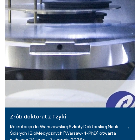
Zrób doktorat z fizyki
Rekrutacja do Warszawskiej Szkoły Doktorskiej Nauk
Ścisłych i BioMedycznych [Warsaw-4-PhD] otwarta
w dniach 24 lipca – 7 sierpnia 2026 r.