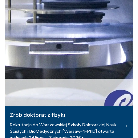
Zrób doktorat z fizyki
Rekrutacja do Warszawskiej Szkoły Doktorskiej Nauk
Ścisłych i BioMedycznych [Warsaw-4-PhD] otwarta
w dniach 24 lipca – 7 sierpnia 2026 r.