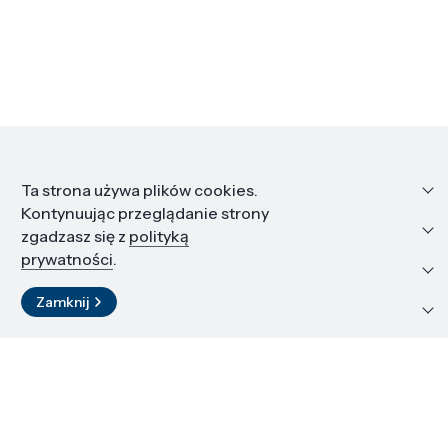
Informacje
Ta strona używa plików cookies.
Kontynuując przeglądanie strony
Edukacja i kariera
zgadzasz się z
polityką
prywatności
.
Zasoby i materiały
Zamknij
Kontakt
LinkedIn
© 2026 Instytut Wysokich Ciśnień PAN