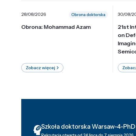
28/08/2026
30/08/2
Obrona doktorska
Obrona: Mohammad Azam
21st I
on Def
Imagin
Semico
Zobacz więcej
Zobacz
Szkoła doktorska Warsaw-4-PhD
Rekrutacja otwarta od 24 lipca do 7 sierpnia 2026