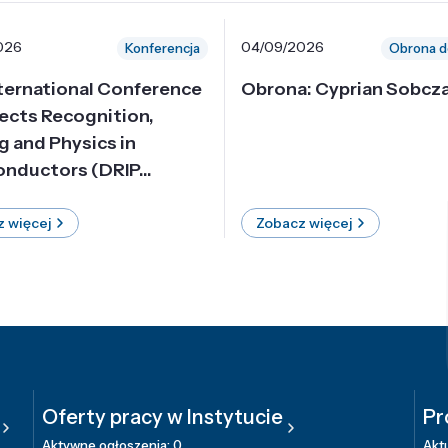
026
04/09/2026
Konferencja
Obrona d
nternational Conference
Obrona: Cyprian Sobcz
ects Recognition,
g and Physics in
nductors (DRIP...
 więcej
Zobacz więcej
Oferty pracy w Instytucie
Pr
Aktywne ogłoszenia: 0
Aktu