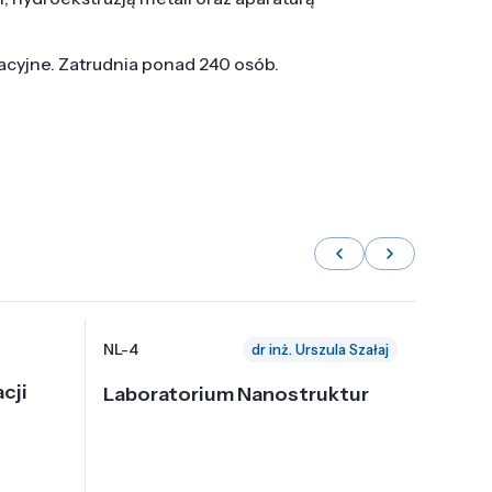
tacyjne. Zatrudnia ponad 240 osób.
NL-4
NL-6
dr inż. Urszula Szałaj
cji
Laboratorium Nanostruktur
Labor
Nadp
i Tec