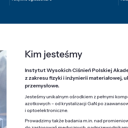
Kim jesteśmy
Instytut Wysokich Ciśnień Polskiej Akad
z zakresu fizyki i inżynierii materiałowe
przemysłowe.
Jesteśmy unikalnym ośrodkiem z pełnymi komp
azotkowych – od krystalizacji GaN po zaawanso
i optoelektroniczne.
Prowadzimy także badania m.in. nad promieni
do zastosowań medycznych, nadprzewodnikami, 