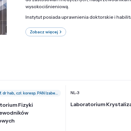
wysokociśnieniową.
Instytut posiada uprawnienia doktorskie i habili
Zobacz więcej
NL-3
prof. dr hab., czł. koresp. PAN Izabella Grzegory
Laboratorium Krystaliza
torium Fizyki
zewodników
owych