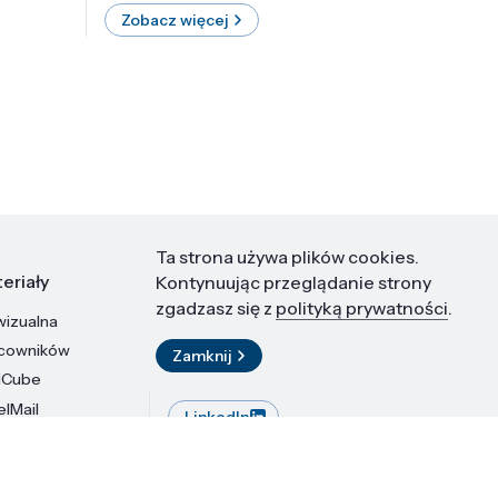
Zobacz więcej
Zobac
Ta strona używa plików cookies.
eriały
Kontakt
Kontynuując przeglądanie strony
zgadzasz się z
polityką prywatności
.
wizualna
Instytut Wysokich Ciśnień PAN
ul. Sokołowska 29/37
acowników
Zamknij
01-142 Warszawa
dCube
elMail
LinkedIn
stytutu