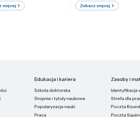
 więcej
Zobacz więcej
Edukacja i kariera
Zasoby i mat
ości
Szkoła doktorska
Identyfikacja 
i
Stopnie i tytuły naukowe
Strefa dla pr
Popularyzacja nauki
Poczta Roun
Praca
Poczta Squirr
Pracownicy In