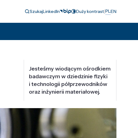
|
PL
Szukaj
LinkedIn
Duży kontrast
EN
Jesteśmy wiodącym ośrodkiem
badawczym w dziedzinie fizyki
i technologii półprzewodników
oraz inżynierii materiałowej.