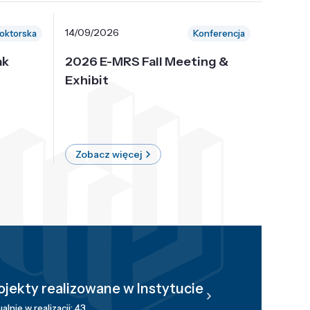
14/09/2026
30/10/
oktorska
Konferencja
ak
2026 E-MRS Fall Meeting &
5th P
Exhibit
Intern
on Sof
where 
Zobacz więcej
Zobac
ojekty realizowane w Instytucie
alnie w realizacji: 43