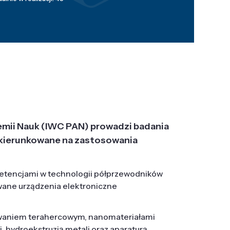
emii Nauk (IWC PAN) prowadzi badania
j, ukierunkowane na zastosowania
etencjami w technologii półprzewodników
wane urządzenia elektroniczne
owaniem terahercowym, nanomateriałami
hydroekstruzją metali oraz aparaturą