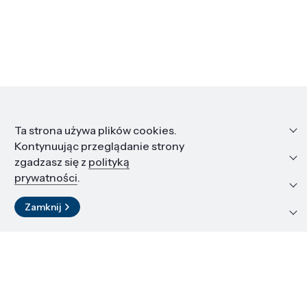
Informacje
Ta strona używa plików cookies.
Kontynuując przeglądanie strony
Edukacja i kariera
zgadzasz się z
polityką
prywatności
.
Zasoby i materiały
Zamknij
Kontakt
LinkedIn
© 2026 Instytut Wysokich Ciśnień PAN