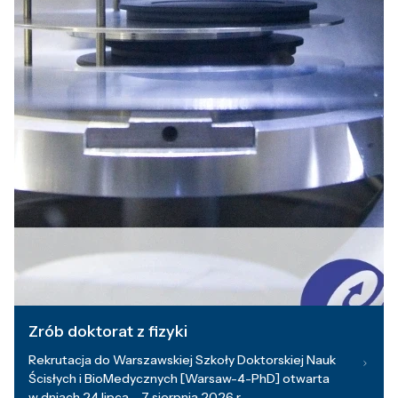
Zrób doktorat z fizyki
Rekrutacja do Warszawskiej Szkoły Doktorskiej Nauk
Ścisłych i BioMedycznych [Warsaw-4-PhD] otwarta
w dniach 24 lipca – 7 sierpnia 2026 r.