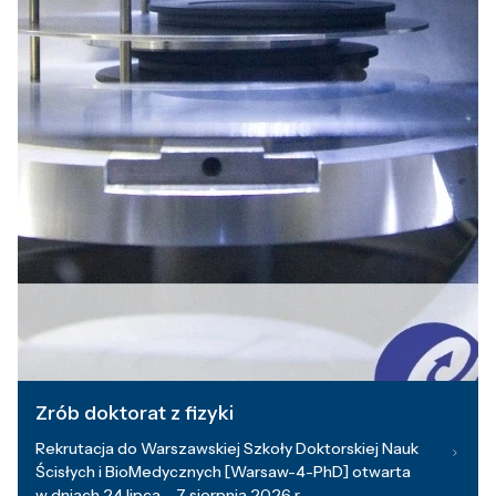
Zrób doktorat z fizyki
Rekrutacja do Warszawskiej Szkoły Doktorskiej Nauk
Ścisłych i BioMedycznych [Warsaw-4-PhD] otwarta
w dniach 24 lipca – 7 sierpnia 2026 r.