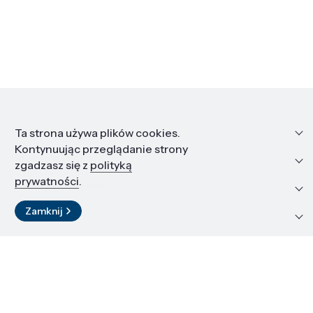
Informacje
Ta strona używa plików cookies.
Kontynuując przeglądanie strony
Edukacja i kariera
zgadzasz się z
polityką
prywatności
.
Zasoby i materiały
Zamknij
Kontakt
LinkedIn
© 2026 Instytut Wysokich Ciśnień PAN