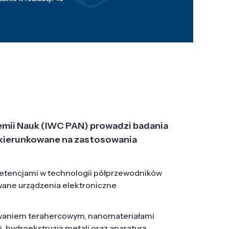
emii Nauk (IWC PAN) prowadzi badania
j, ukierunkowane na zastosowania
etencjami w technologii półprzewodników
wane urządzenia elektroniczne
owaniem terahercowym, nanomateriałami
hydroekstruzją metali oraz aparaturą