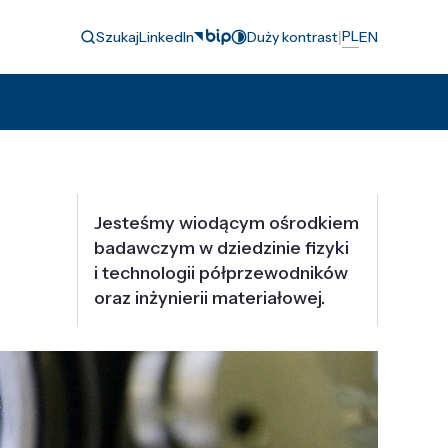
|
PL
Szukaj
LinkedIn
Duży kontrast
EN
Jesteśmy wiodącym ośrodkiem
badawczym w dziedzinie fizyki
i technologii półprzewodników
oraz inżynierii materiałowej.