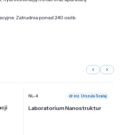
tacyjne. Zatrudnia ponad 240 osób.
NL-4
NL-6
dr inż. Urszula Szałaj
cji
Laboratorium Nanostruktur
Labor
Nadp
i Tec