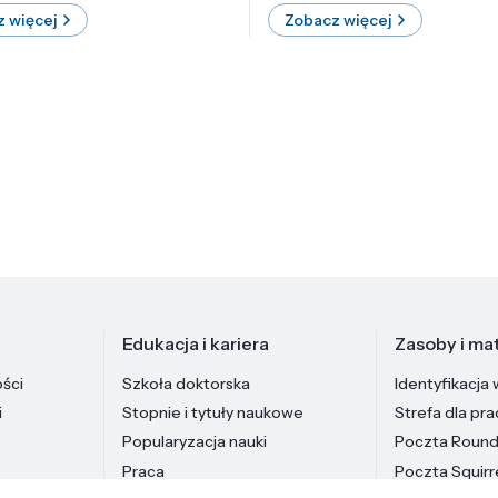
 więcej
Zobacz więcej
Edukacja i kariera
Zasoby i mat
ości
Szkoła doktorska
Identyfikacja 
i
Stopnie i tytuły naukowe
Strefa dla pr
Popularyzacja nauki
Poczta Roun
Praca
Poczta Squirr