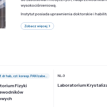
wysokociśnieniową.
Instytut posiada uprawnienia doktorskie i habili
Zobacz więcej
NL-3
prof. dr hab., czł. koresp. PAN Izabella Grzegory
Laboratorium Krystaliza
torium Fizyki
zewodników
owych