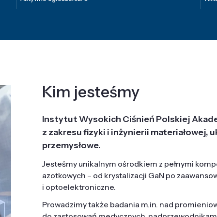
Kim jesteśmy
Instytut Wysokich Ciśnień Polskiej Akad
z zakresu fizyki i inżynierii materiałowe
przemysłowe.
Jesteśmy unikalnym ośrodkiem z pełnymi komp
azotkowych – od krystalizacji GaN po zaawanso
i optoelektroniczne.
Prowadzimy także badania m.in. nad promieni
do zastosowań medycznych, nadprzewodnikami, 