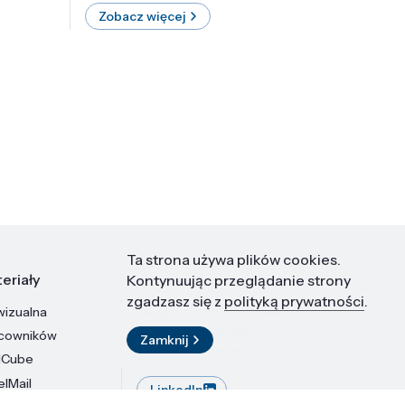
Zobacz więcej
Zobac
Ta strona używa plików cookies.
eriały
Kontakt
Kontynuując przeglądanie strony
zgadzasz się z
polityką prywatności
.
wizualna
Instytut Wysokich Ciśnień PAN
ul. Sokołowska 29/37
acowników
Zamknij
01-142 Warszawa
dCube
elMail
LinkedIn