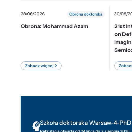
28/08/2026
30/08/2
Obrona doktorska
Obrona: Mohammad Azam
21st I
on Def
Imagin
Semico
Zobacz więcej
Zobacz
Szkoła doktorska Warsaw-4-PhD
Rekrutacja otwarta od 24 lipca do 7 sierpnia 2026