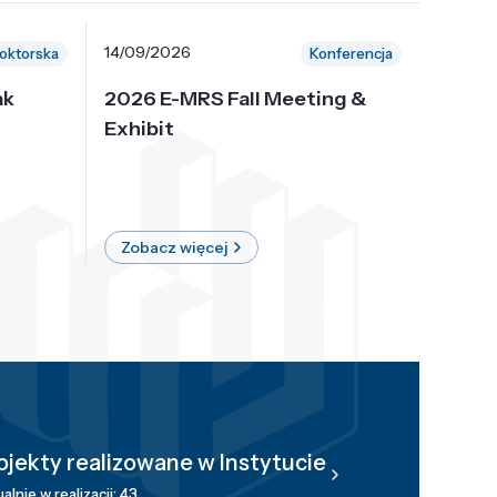
14/09/2026
30/10/
oktorska
Konferencja
ak
2026 E-MRS Fall Meeting &
5th P
Exhibit
Intern
on Sof
where 
Zobacz więcej
Zobac
ojekty realizowane w Instytucie
alnie w realizacji: 43