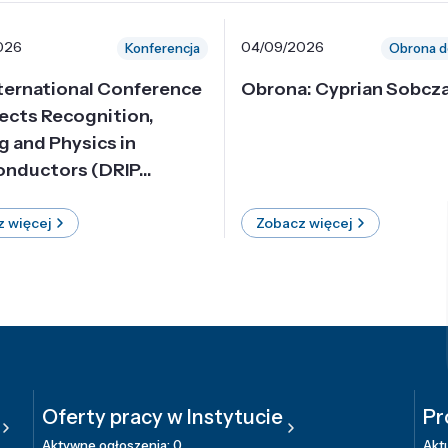
026
04/09/2026
Konferencja
Obrona d
nternational Conference
Obrona: Cyprian Sobcz
ects Recognition,
g and Physics in
nductors (DRIP...
 więcej
Zobacz więcej
Oferty pracy w Instytucie
Pr
Aktywne ogłoszenia: 0
Aktu