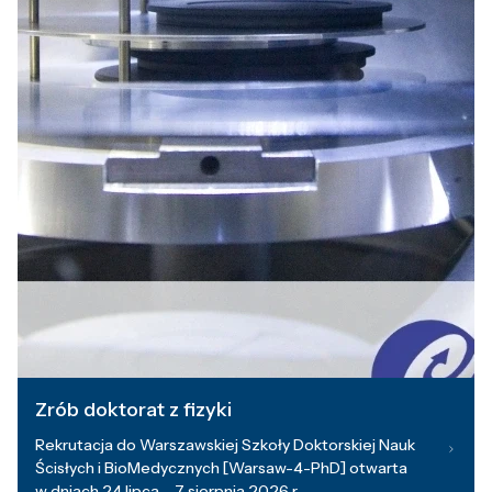
Zrób doktorat z fizyki
Rekrutacja do Warszawskiej Szkoły Doktorskiej Nauk
Ścisłych i BioMedycznych [Warsaw-4-PhD] otwarta
w dniach 24 lipca – 7 sierpnia 2026 r.