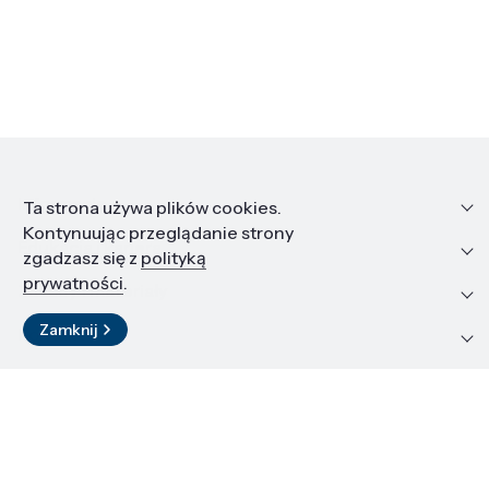
Informacje
Ta strona używa plików cookies.
Kontynuując przeglądanie strony
Edukacja i kariera
zgadzasz się z
polityką
prywatności
.
Zasoby i materiały
Zamknij
Kontakt
LinkedIn
© 2026 Instytut Wysokich Ciśnień PAN