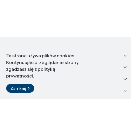
Informacje
Ta strona używa plików cookies.
Kontynuując przeglądanie strony
Edukacja i kariera
zgadzasz się z
polityką
prywatności
.
Zasoby i materiały
Zamknij
Kontakt
LinkedIn
© 2026 Instytut Wysokich Ciśnień PAN