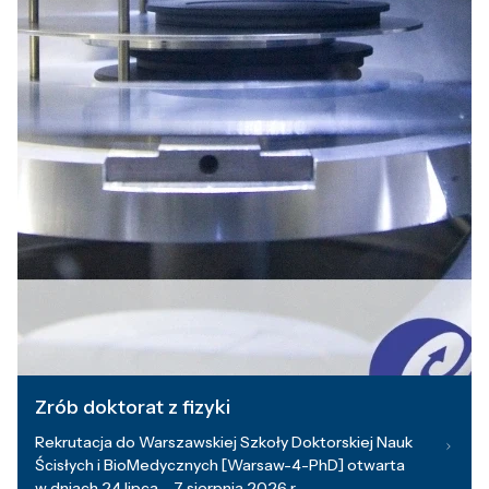
Zrób doktorat z fizyki
Rekrutacja do Warszawskiej Szkoły Doktorskiej Nauk
Ścisłych i BioMedycznych [Warsaw-4-PhD] otwarta
w dniach 24 lipca – 7 sierpnia 2026 r.