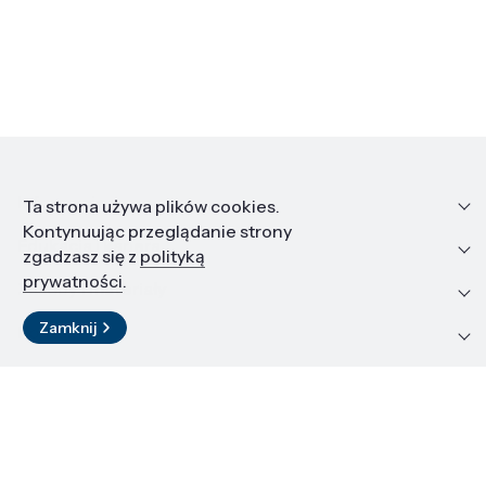
Informacje
Ta strona używa plików cookies.
Kontynuując przeglądanie strony
Edukacja i kariera
zgadzasz się z
polityką
prywatności
.
Zasoby i materiały
Zamknij
Kontakt
LinkedIn
© 2026 Instytut Wysokich Ciśnień PAN