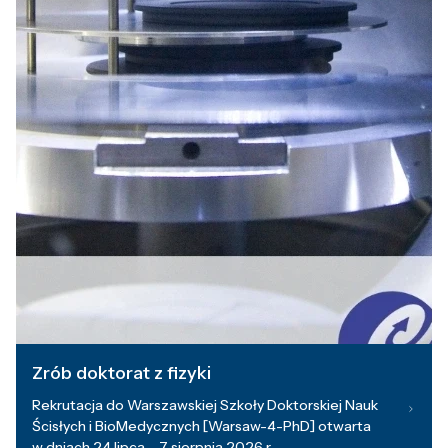
Zrób doktorat z fizyki
Rekrutacja do Warszawskiej Szkoły Doktorskiej Nauk
Ścisłych i BioMedycznych [Warsaw-4-PhD] otwarta
w dniach 24 lipca – 7 sierpnia 2026 r.