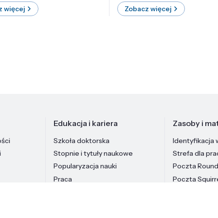
 więcej
Zobacz więcej
Edukacja i kariera
Zasoby i mat
ości
Szkoła doktorska
Identyfikacja 
i
Stopnie i tytuły naukowe
Strefa dla pr
Popularyzacja nauki
Poczta Roun
Praca
Poczta Squirr
Pracownicy In