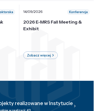
14/09/2026
30/10/
oktorska
Konferencja
ak
2026 E-MRS Fall Meeting &
5th P
Exhibit
Intern
on Sof
where 
Zobacz więcej
Zobac
ojekty realizowane w Instytucie
alnie w realizacji: 43