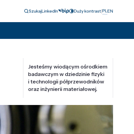
|
PL
Szukaj
LinkedIn
Duży kontrast
EN
Jesteśmy wiodącym ośrodkiem
badawczym w dziedzinie fizyki
i technologii półprzewodników
oraz inżynierii materiałowej.