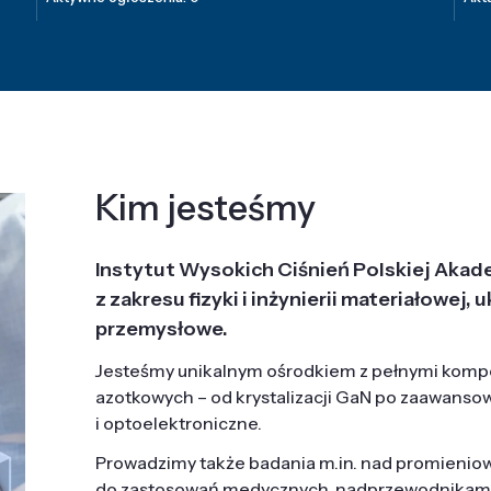
Kim jesteśmy
Instytut Wysokich Ciśnień Polskiej Akad
z zakresu fizyki i inżynierii materiałowe
przemysłowe.
Jesteśmy unikalnym ośrodkiem z pełnymi komp
azotkowych – od krystalizacji GaN po zaawanso
i optoelektroniczne.
Prowadzimy także badania m.in. nad promieni
do zastosowań medycznych, nadprzewodnikami, 