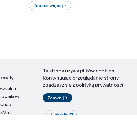
Zobacz więcej
Zobac
Ta strona używa plików cookies.
eriały
Kontakt
Kontynuując przeglądanie strony
zgadzasz się z
polityką prywatności
.
wizualna
Instytut Wysokich Ciśnień PAN
ul. Sokołowska 29/37
acowników
Zamknij
01-142 Warszawa
dCube
elMail
LinkedIn
stytutu