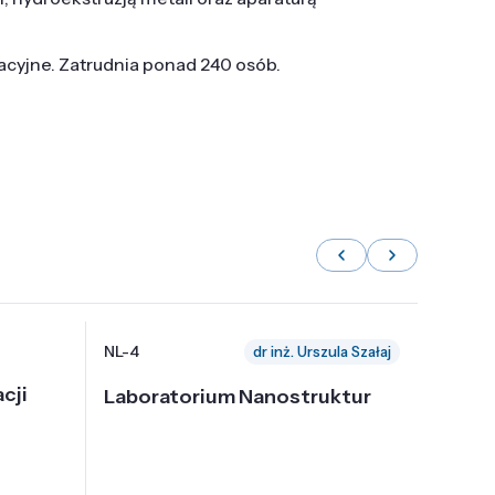
tacyjne. Zatrudnia ponad 240 osób.
NL-4
NL-6
dr inż. Urszula Szałaj
cji
Laboratorium Nanostruktur
Labor
Nadp
i Tec