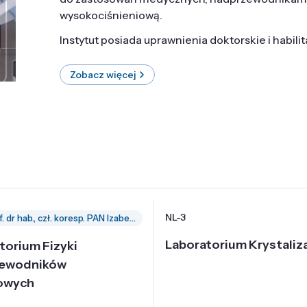
wysokociśnieniową.
Instytut posiada uprawnienia doktorskie i habili
Zobacz więcej
NL-3
prof. dr hab., czł. koresp. PAN Izabella Grzegory
Laboratorium Krystaliza
torium Fizyki
zewodników
owych