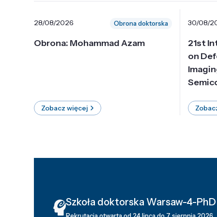
28/08/2026
30/08/2
Obrona doktorska
Obrona: Mohammad Azam
21st I
on Def
Imagin
Semico
Zobacz więcej
Zobacz
Szkoła doktorska Warsaw-4-PhD
Rekrutacja otwarta od 24 lipca do 7 sierpnia 2026