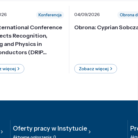
026
04/09/2026
Konferencja
Obrona d
nternational Conference
Obrona: Cyprian Sobcz
ects Recognition,
g and Physics in
nductors (DRIP...
 więcej
Zobacz więcej
Oferty pracy w Instytucie
Pr
Aktywne ogłoszenia: 0
Aktu