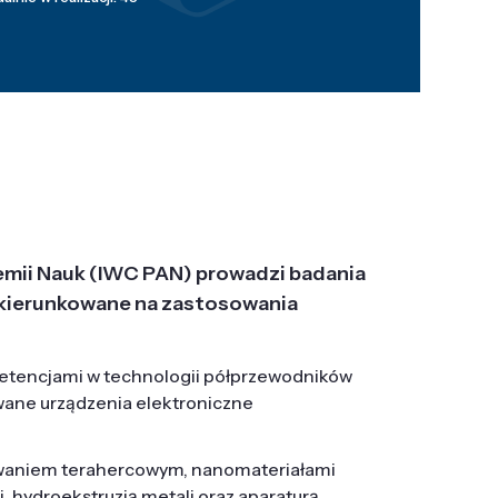
emii Nauk (IWC PAN) prowadzi badania
j, ukierunkowane na zastosowania
etencjami w technologii półprzewodników
wane urządzenia elektroniczne
owaniem terahercowym, nanomateriałami
hydroekstruzją metali oraz aparaturą