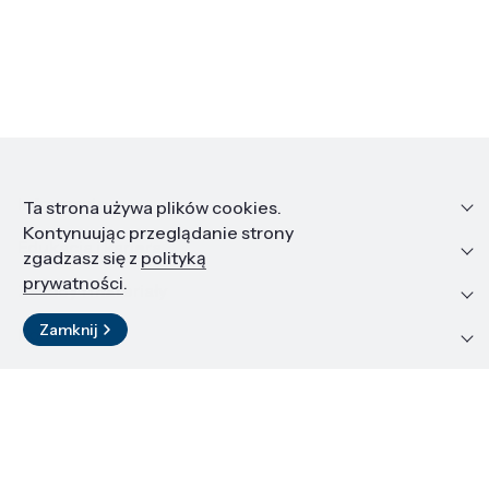
Informacje
Ta strona używa plików cookies.
Kontynuując przeglądanie strony
Edukacja i kariera
zgadzasz się z
polityką
prywatności
.
Zasoby i materiały
Zamknij
Kontakt
LinkedIn
© 2026 Instytut Wysokich Ciśnień PAN