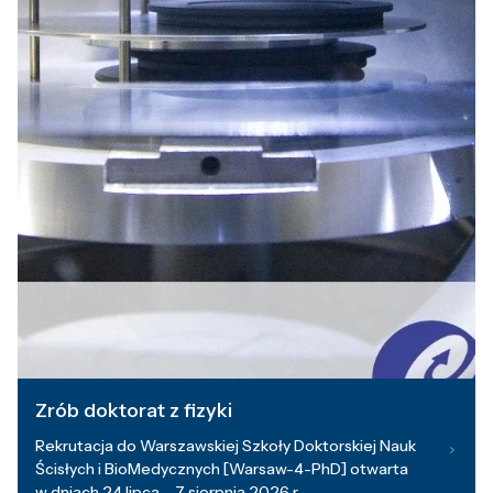
Zrób doktorat z fizyki
Rekrutacja do Warszawskiej Szkoły Doktorskiej Nauk
Ścisłych i BioMedycznych [Warsaw-4-PhD] otwarta
w dniach 24 lipca – 7 sierpnia 2026 r.