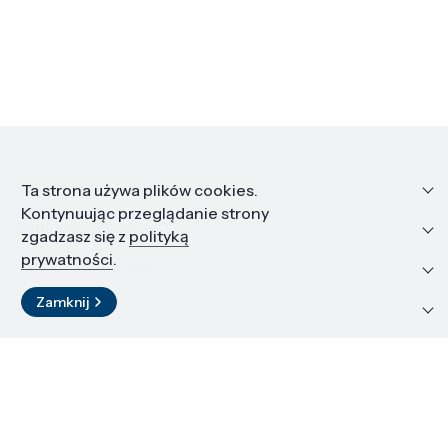
Informacje
Ta strona używa plików cookies.
Kontynuując przeglądanie strony
Edukacja i kariera
zgadzasz się z
polityką
prywatności
.
Zasoby i materiały
Zamknij
Kontakt
LinkedIn
© 2026 Instytut Wysokich Ciśnień PAN