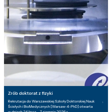
Zrób doktorat z fizyki
Rekrutacja do Warszawskiej Szkoły Doktorskiej Nauk
Ścisłych i BioMedycznych [Warsaw-4-PhD] otwarta
w dniach 24 lipca – 7 sierpnia 2026 r.