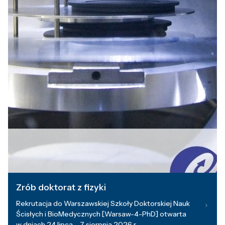
Zrób doktorat z fizyki
Rekrutacja do Warszawskiej Szkoły Doktorskiej Nauk
Ścisłych i BioMedycznych [Warsaw-4-PhD] otwarta
w dniach 24 lipca – 7 sierpnia 2026 r.