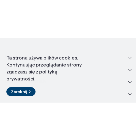
Informacje
Ta strona używa plików cookies.
Kontynuując przeglądanie strony
Edukacja i kariera
zgadzasz się z
polityką
prywatności
.
Zasoby i materiały
Zamknij
Kontakt
LinkedIn
© 2026 Instytut Wysokich Ciśnień PAN