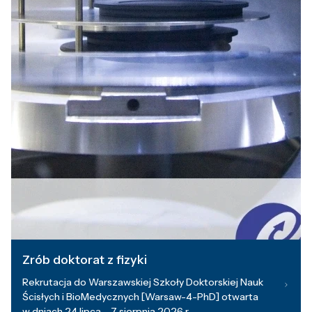
Zrób doktorat z fizyki
Rekrutacja do Warszawskiej Szkoły Doktorskiej Nauk
Ścisłych i BioMedycznych [Warsaw-4-PhD] otwarta
w dniach 24 lipca – 7 sierpnia 2026 r.