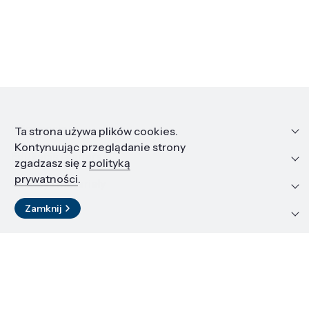
Informacje
Ta strona używa plików cookies.
Kontynuując przeglądanie strony
Edukacja i kariera
zgadzasz się z
polityką
prywatności
.
Zasoby i materiały
Zamknij
Kontakt
LinkedIn
© 2026 Instytut Wysokich Ciśnień PAN