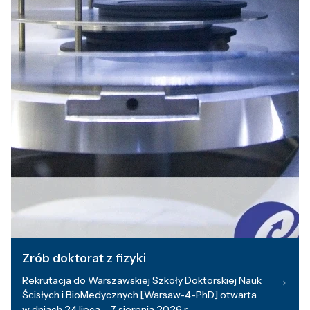
Zrób doktorat z fizyki
Rekrutacja do Warszawskiej Szkoły Doktorskiej Nauk
Ścisłych i BioMedycznych [Warsaw-4-PhD] otwarta
w dniach 24 lipca – 7 sierpnia 2026 r.