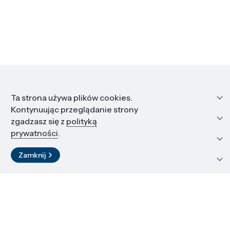
Informacje
Ta strona używa plików cookies.
Kontynuując przeglądanie strony
Edukacja i kariera
zgadzasz się z
polityką
prywatności
.
Zasoby i materiały
Zamknij
Kontakt
LinkedIn
© 2026 Instytut Wysokich Ciśnień PAN