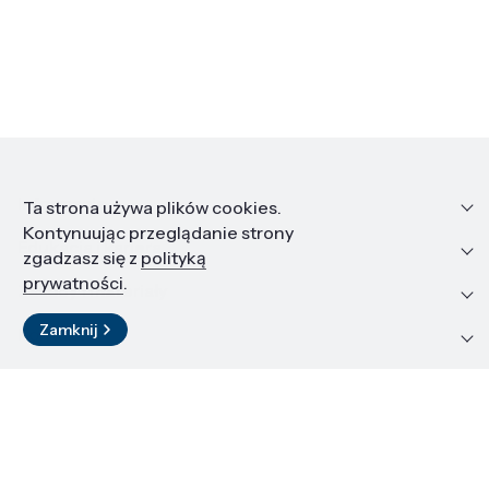
Informacje
Ta strona używa plików cookies.
Kontynuując przeglądanie strony
Edukacja i kariera
zgadzasz się z
polityką
prywatności
.
Zasoby i materiały
Zamknij
Kontakt
LinkedIn
© 2026 Instytut Wysokich Ciśnień PAN