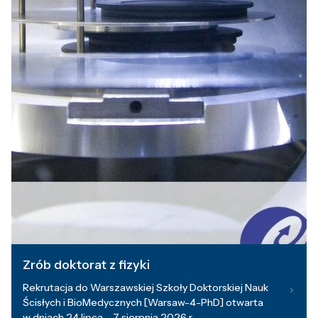
Zrób doktorat z fizyki
Rekrutacja do Warszawskiej Szkoły Doktorskiej Nauk
Ścisłych i BioMedycznych [Warsaw-4-PhD] otwarta
w dniach 24 lipca – 7 sierpnia 2026 r.