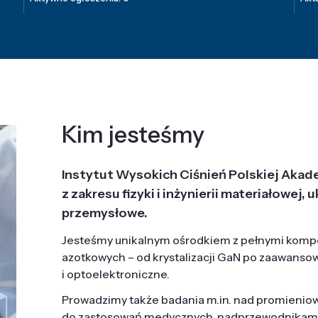
Kim jesteśmy
Instytut Wysokich Ciśnień Polskiej Akad
z zakresu fizyki i inżynierii materiałowe
przemysłowe.
Jesteśmy unikalnym ośrodkiem z pełnymi komp
azotkowych – od krystalizacji GaN po zaawanso
i optoelektroniczne.
Prowadzimy także badania m.in. nad promieni
do zastosowań medycznych, nadprzewodnikami, 