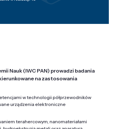
emii Nauk (IWC PAN) prowadzi badania
j, ukierunkowane na zastosowania
etencjami w technologii półprzewodników
wane urządzenia elektroniczne
owaniem terahercowym, nanomateriałami
hydroekstruzją metali oraz aparaturą