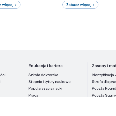
 więcej
Zobacz więcej
Edukacja i kariera
Zasoby i mat
ości
Szkoła doktorska
Identyfikacja 
i
Stopnie i tytuły naukowe
Strefa dla pr
Popularyzacja nauki
Poczta Roun
Praca
Poczta Squirr
Pracownicy In