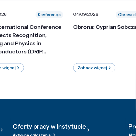
026
04/09/2026
Konferencja
Obrona d
nternational Conference
Obrona: Cyprian Sobcz
ects Recognition,
g and Physics in
nductors (DRIP...
 więcej
Zobacz więcej
Oferty pracy w Instytucie
Pr
Aktywne ogłoszenia: 0
Aktu