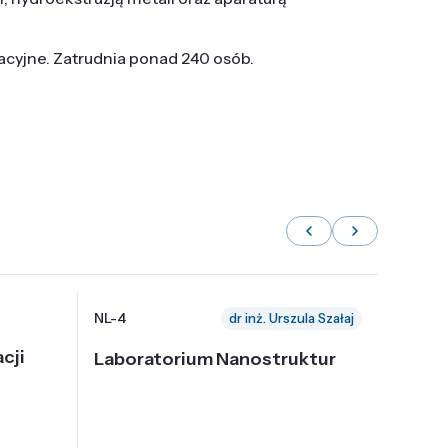
tacyjne. Zatrudnia ponad 240 osób.
NL-4
NL-6
dr inż. Urszula Szałaj
cji
Laboratorium Nanostruktur
Labor
Nadp
i Tec