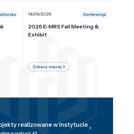
14/09/2026
30/10/
oktorska
Konferencja
ak
2026 E-MRS Fall Meeting &
5th P
Exhibit
Intern
on Sof
where 
Zobacz więcej
Zobac
ojekty realizowane w Instytucie
alnie w realizacji: 43