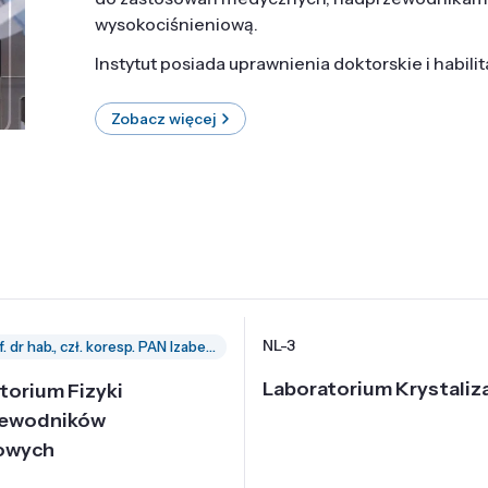
wysokociśnieniową.
Instytut posiada uprawnienia doktorskie i habili
Zobacz więcej
NL-3
prof. dr hab., czł. koresp. PAN Izabella Grzegory
Laboratorium Krystaliza
torium Fizyki
zewodników
owych