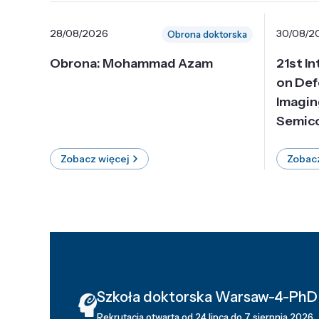
28/08/2026
30/08/2
Obrona doktorska
Obrona: Mohammad Azam
21st I
on Def
Imagin
Semico
Zobacz więcej
Zobacz
Szkoła doktorska Warsaw-4-PhD
Rekrutacja otwarta od 24 lipca do 7 sierpnia 2026