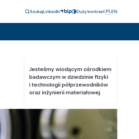
|
PL
Szukaj
LinkedIn
Duży kontrast
EN
Jesteśmy wiodącym ośrodkiem
badawczym w dziedzinie fizyki
i technologii półprzewodników
oraz inżynierii materiałowej.