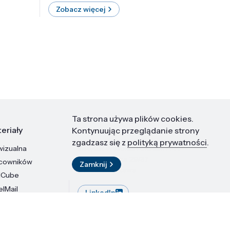
Zobacz więcej
Zobac
Ta strona używa plików cookies.
eriały
Kontakt
Kontynuując przeglądanie strony
zgadzasz się z
polityką prywatności
.
wizualna
Instytut Wysokich Ciśnień PAN
ul. Sokołowska 29/37
acowników
Zamknij
01-142 Warszawa
dCube
elMail
LinkedIn
stytutu