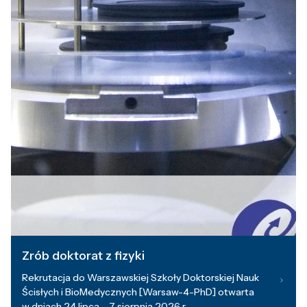
Zrób doktorat z fizyki
Rekrutacja do Warszawskiej Szkoły Doktorskiej Nauk
Ścisłych i BioMedycznych [Warsaw-4-PhD] otwarta
w dniach 24 lipca – 7 sierpnia 2026 r.