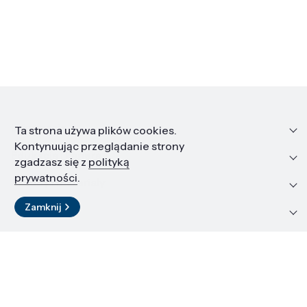
Informacje
Ta strona używa plików cookies.
Kontynuując przeglądanie strony
Edukacja i kariera
zgadzasz się z
polityką
prywatności
.
Zasoby i materiały
Zamknij
Kontakt
LinkedIn
© 2026 Instytut Wysokich Ciśnień PAN