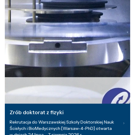
Zrób doktorat z fizyki
Rekrutacja do Warszawskiej Szkoły Doktorskiej Nauk
Ścisłych i BioMedycznych [Warsaw-4-PhD] otwarta
w dniach 24 lipca – 7 sierpnia 2026 r.