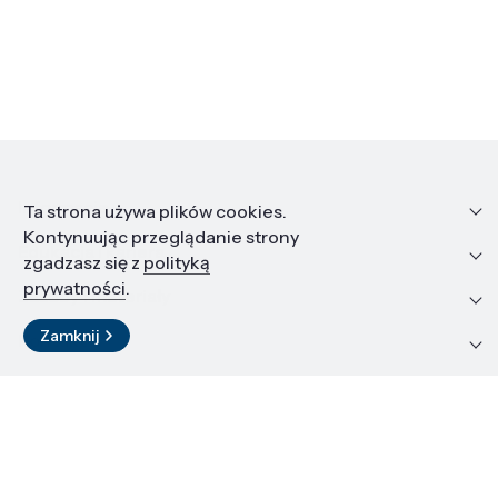
Informacje
Ta strona używa plików cookies.
Kontynuując przeglądanie strony
Edukacja i kariera
zgadzasz się z
polityką
prywatności
.
Zasoby i materiały
Zamknij
Kontakt
LinkedIn
© 2026 Instytut Wysokich Ciśnień PAN