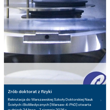
Zrób doktorat z fizyki
Rekrutacja do Warszawskiej Szkoły Doktorskiej Nauk
Ścisłych i BioMedycznych [Warsaw-4-PhD] otwarta
w dniach 24 lipca – 7 sierpnia 2026 r.