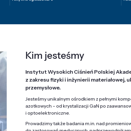
Kim jesteśmy
Instytut Wysokich Ciśnień Polskiej Akad
z zakresu fizyki i inżynierii materiałowe
przemysłowe.
Jesteśmy unikalnym ośrodkiem z pełnymi komp
azotkowych – od krystalizacji GaN po zaawanso
i optoelektroniczne.
Prowadzimy także badania m.in. nad promieni
do zastosowań medycznych, nadprzewodnikami, 