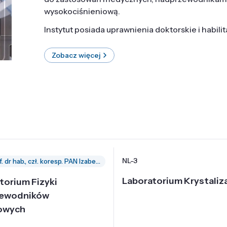
wysokociśnieniową.
Instytut posiada uprawnienia doktorskie i habili
Zobacz więcej
NL-3
prof. dr hab., czł. koresp. PAN Izabella Grzegory
Laboratorium Krystaliza
torium Fizyki
zewodników
owych