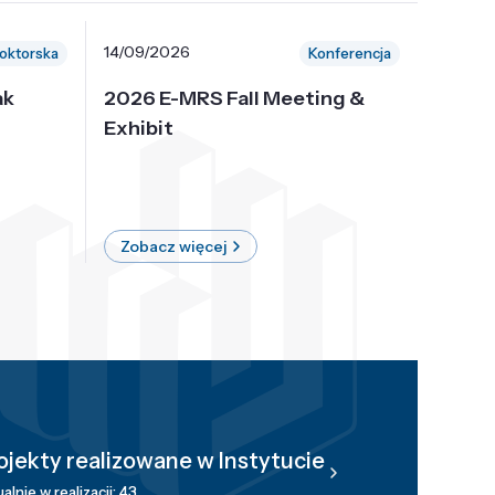
14/09/2026
30/10/
oktorska
Konferencja
ak
2026 E-MRS Fall Meeting &
5th P
Exhibit
Intern
on Sof
where 
Zobacz więcej
Zobac
ojekty realizowane w Instytucie
alnie w realizacji: 43