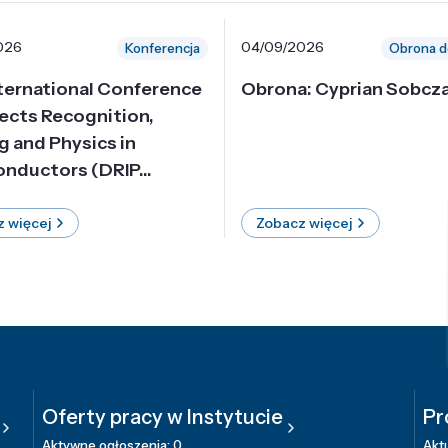
026
04/09/2026
Konferencja
Obrona d
nternational Conference
Obrona: Cyprian Sobcz
ects Recognition,
g and Physics in
nductors (DRIP...
 więcej
Zobacz więcej
Oferty pracy w Instytucie
Pr
Aktywne ogłoszenia: 0
Aktu