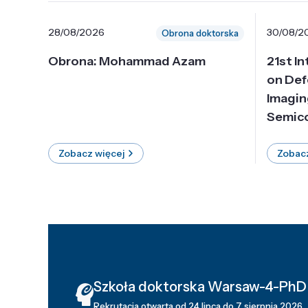
28/08/2026
30/08/2
Obrona doktorska
Obrona: Mohammad Azam
21st I
on Def
Imagin
Semico
Zobacz więcej
Zobacz
Szkoła doktorska Warsaw-4-PhD
Rekrutacja otwarta od 24 lipca do 7 sierpnia 2026