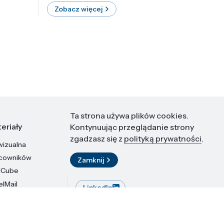
Zobacz więcej
Zobac
Ta strona używa plików cookies.
eriały
Kontakt
Kontynuując przeglądanie strony
zgadzasz się z
polityką prywatności
.
wizualna
Instytut Wysokich Ciśnień PAN
ul. Sokołowska 29/37
acowników
Zamknij
01-142 Warszawa
dCube
elMail
LinkedIn
stytutu