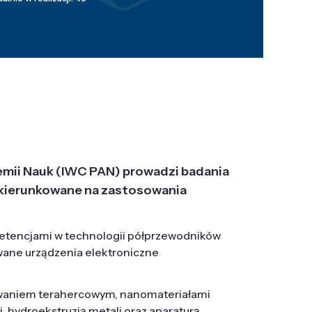
emii Nauk (IWC PAN) prowadzi badania
j, ukierunkowane na zastosowania
etencjami w technologii półprzewodników
wane urządzenia elektroniczne
owaniem terahercowym, nanomateriałami
hydroekstruzją metali oraz aparaturą