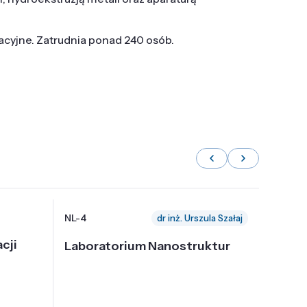
tacyjne. Zatrudnia ponad 240 osób.
NL-4
NL-6
dr inż. Urszula Szałaj
cji
Laboratorium Nanostruktur
Labor
Nadp
i Tec