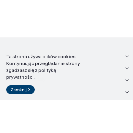
Informacje
Ta strona używa plików cookies.
Kontynuując przeglądanie strony
Edukacja i kariera
zgadzasz się z
polityką
prywatności
.
Zasoby i materiały
Zamknij
Kontakt
LinkedIn
© 2026 Instytut Wysokich Ciśnień PAN