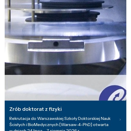
Zrób doktorat z fizyki
Rekrutacja do Warszawskiej Szkoły Doktorskiej Nauk
Ścisłych i BioMedycznych [Warsaw-4-PhD] otwarta
w dniach 24 lipca – 7 sierpnia 2026 r.