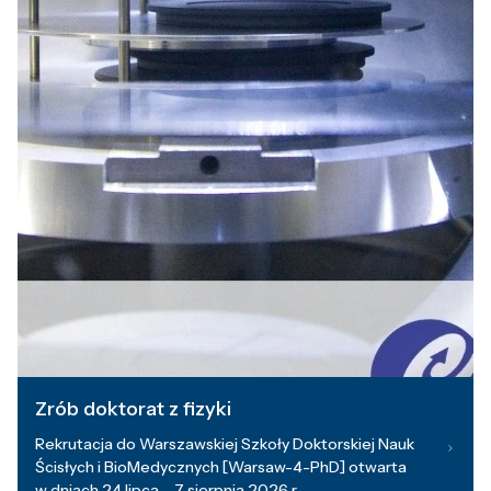
Zrób doktorat z fizyki
Rekrutacja do Warszawskiej Szkoły Doktorskiej Nauk
Ścisłych i BioMedycznych [Warsaw-4-PhD] otwarta
w dniach 24 lipca – 7 sierpnia 2026 r.