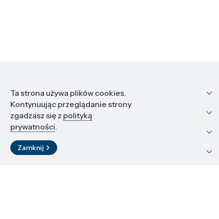
Informacje
Ta strona używa plików cookies.
Kontynuując przeglądanie strony
Edukacja i kariera
zgadzasz się z
polityką
prywatności
.
Zasoby i materiały
Zamknij
Kontakt
LinkedIn
© 2026 Instytut Wysokich Ciśnień PAN